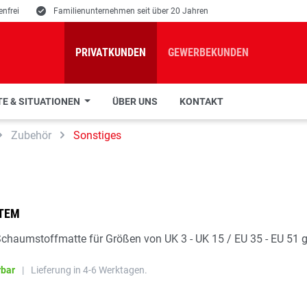
nfrei
E
Familienunternehmen seit über 20 Jahren
PRIVATKUNDEN
GEWERBEKUNDEN
E & SITUATIONEN
ÜBER UNS
KONTAKT
Zubehör
Sonstiges
STEM
chaumstoffmatte für Größen von UK 3 - UK 15 / EU 35 - EU 51 
rbar
|
Lieferung in 4-6 Werktagen.