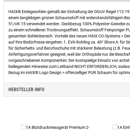
HAIX® Einlegesohlen gemäß der Einhaltung der DGUV Regel 112-1
einem langlebigen grünen Schaumstoff mit widerstandsfähigem Bez
51/UK 15 verwendet werden. Deckbezug 100% Polyester-Gewebe zur Fe
zu einem schnelleren Trocknungseffekt. Schaumstoff Feinporiger 
gesamten Sohlenbereich. Vorteile des neuen HAIX CO-Systems > Der 
auf Ihre Bedürfnisse eingehen: 1. EVA-Rohling ca. 40° Shore A: für S
für Sicherheits- und Berufsschuhe mit stärkerer Belastung (z.B. Fe
Anfertigungsverfahren geeignet, weil der Orthopäde nur die Beschaf
vorgeschriebenen Komponenten: Der kostspielige Einsatz von antista
beiliegenden Hinweise zum Leitband NICHT ERFORDERLICH, sodass S
Bezug im HAIX® Logo Design > offenzelliger PUR Schaum für optim
HERSTELLER-INFO
Produktgalerie überspringen