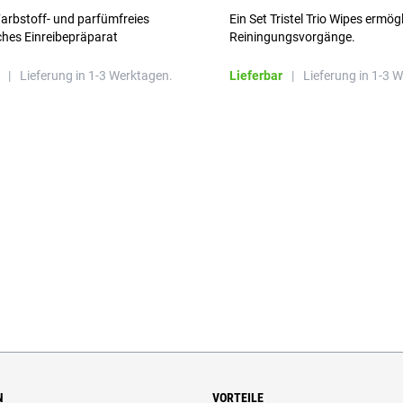
Sets im Karton
arbstoff- und parfümfreies
Ein Set Tristel Trio Wipes ermög
ches Einreibepräparat
Reiningungsvorgänge.
 hautfreundlich
|
Lieferung in 1-3 Werktagen.
Lieferbar
|
Lieferung in 1-3 
N
VORTEILE