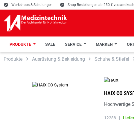
E
Workshops & Schulungen
E
Shop-Bestellungen ab 250 € versandkoste
PRODUKTE
SALE
SERVICE
MARKEN
ORT
 Hauptinhalt springen
Zur Suche springen
Zur Hauptnavigation springen
Produkte
Ausrüstung & Bekleidung
Schuhe & Stiefel
HAIX CO SY
Hochwertige S
12288
|
Liefe