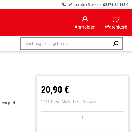
R
Wir beraten Sie gerne
02871 24 113 0
B
C
Anmelden
Warenkorb
20,90 €
17,56 € zzgl. MwSt., | zzgl. Versand
geeignet
P
S