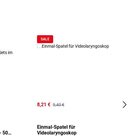
SALE
8,21 €
1
9,40 €
Einmal-Spatel für
O
- 50
Videolaryngoskop