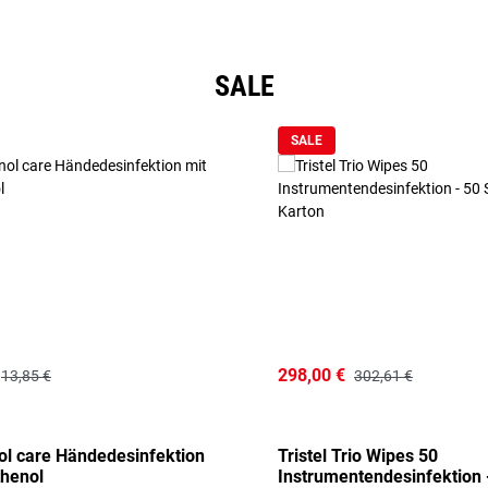
SALE
SALE
298,00 €
13,85 €
302,61 €
l care Händedesinfektion
Tristel Trio Wipes 50
thenol
Instrumentendesinfektion 