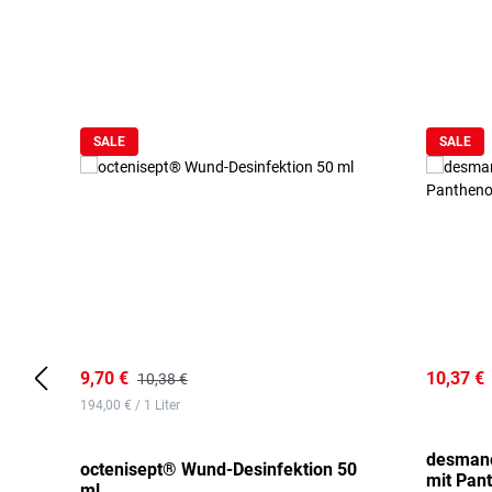
Produktgalerie überspringen
SALE
SALE
9,70 €
10,37 €
10,38 €
194,00 € / 1 Liter
desmano
octenisept® Wund-Desinfektion 50
mit Pan
ml