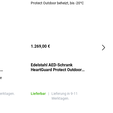
1.269,00 €
2
Edelstahl AED-Schrank
T
HeartGuard Protect Outdoor
I
beheizt, bis -20°C
S
re
E
R
Werktagen.
Lieferbar
|
Lieferung in 9-11
L
Werktagen.