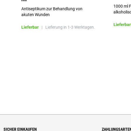
1000 ml F
Antiseptikum zur Behandlung von
alkoholis
akuten Wunden
besonders
Lieferbar
Lieferbar
|
Lieferung in 1-3 Werktagen.
SICHER EINKAUFEN
ZAHLUNGSARTE