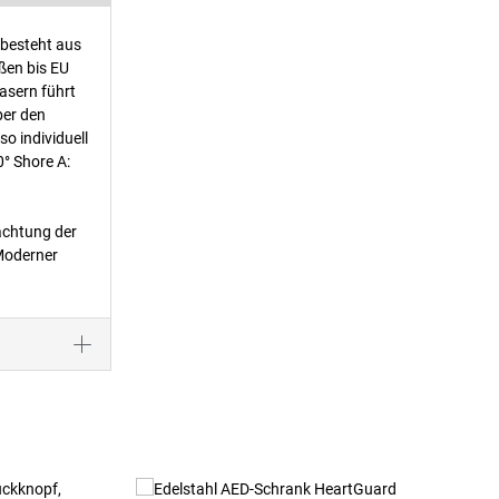
besteht aus
ßen bis EU
asern führt
ber den
o individuell
0° Shore A:
achtung der
Moderner