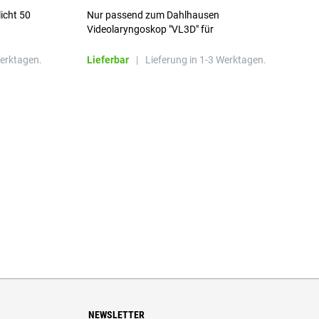
licht 50
Nur passend zum Dahlhausen
g
Videolaryngoskop "VL3D" für
Einmalspatel
Werktagen.
Lieferbar
|
Lieferung in 1-3 Werktagen.
L
NEWSLETTER