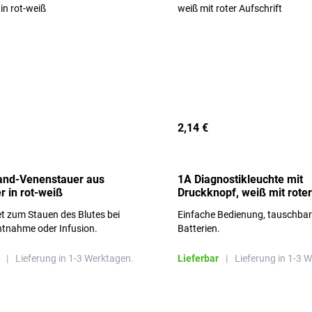
2,14 €
and-Venenstauer aus
1A Diagnostikleuchte mit
r in rot-weiß
Druckknopf, weiß mit roter
Aufschrift
t zum Stauen des Blutes bei
Einfache Bedienung, tauschba
ntnahme oder Infusion.
Batterien.
|
Lieferung in 1-3 Werktagen.
Lieferbar
|
Lieferung in 1-3 