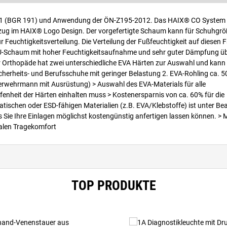
91 (BGR 191) und Anwendung der ÖN-Z195-2012. Das HAIX® CO System 
ug im HAIX® Logo Design. Der vorgefertigte Schaum kann für Schuhgrö
uchtigkeitsverteilung. Die Verteilung der Fußfeuchtigkeit auf diesen F
PU-Schaum mit hoher Feuchtigkeitsaufnahme und sehr guter Dämpfung ü
Orthopäde hat zwei unterschiedliche EVA Härten zur Auswahl und kann s
icherheits- und Berufsschuhe mit geringer Belastung 2. EVA-Rohling ca. 5
uerwehrmann mit Ausrüstung) > Auswahl des EVA-Materials für alle
fenheit der Härten einhalten muss > Kostenersparnis von ca. 60% für die
tischen oder ESD-fähigen Materialien (z.B. EVA/Klebstoffe) ist unter Be
ie Ihre Einlagen möglichst kostengünstig anfertigen lassen können. > 
alen Tragekomfort
TOP PRODUKTE