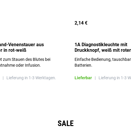
2,14 €
and-Venenstauer aus
1A Diagnostikleuchte mit
r in rot-weiß
Druckknopf, weiß mit roter
Aufschrift
t zum Stauen des Blutes bei
Einfache Bedienung, tauschba
ntnahme oder Infusion.
Batterien.
|
Lieferung in 1-3 Werktagen.
Lieferbar
|
Lieferung in 1-3 
SALE