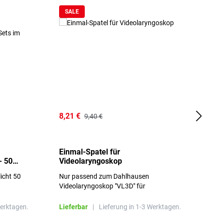
SALE
8,21 €
1
9,40 €
Einmal-Spatel für
O
- 50
Videolaryngoskop
licht 50
Nur passend zum Dahlhausen
g
Videolaryngoskop "VL3D" für
Einmalspatel
Werktagen.
Lieferbar
|
Lieferung in 1-3 Werktagen.
L