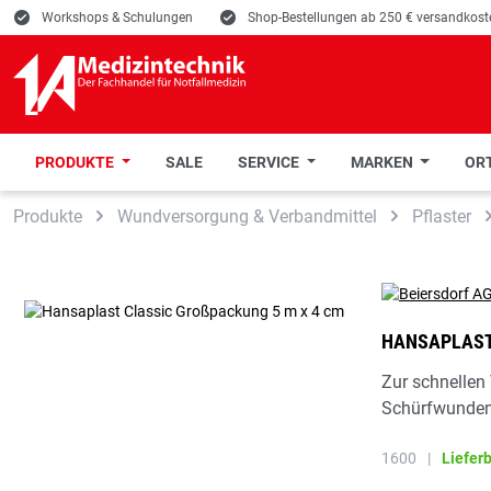
E
Workshops & Schulungen
E
Shop-Bestellungen ab 250 € versandkoste
PRODUKTE
SALE
SERVICE
MARKEN
ORT
 Hauptinhalt springen
Zur Suche springen
Zur Hauptnavigation springen
Produkte
Wundversorgung & Verbandmittel
Pflaster
HANSAPLAST
Zur schnellen
Schürfwunden
1600
|
Liefer