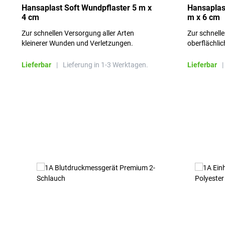
Hansaplast Soft Wundpflaster 5 m x
Hansaplas
4 cm
m x 6 cm
Zur schnellen Versorgung aller Arten
Zur schnell
kleinerer Wunden und Verletzungen.
oberflächli
Schürfwund
Lieferbar
|
Lieferung in 1-3 Werktagen.
Lieferbar
|
Produktgalerie überspringen