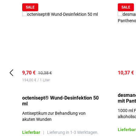
SALE
SALE
9,70 €
10,37 €
10,38 €
194,00 € / 1 Liter
desmano
octenisept® Wund-Desinfektion 50
mit Pan
ml
1000 ml F
Antiseptikum zur Behandlung von
alkoholis
akuten Wunden
besonders
Lieferbar
Lieferbar
|
Lieferung in 1-3 Werktagen.