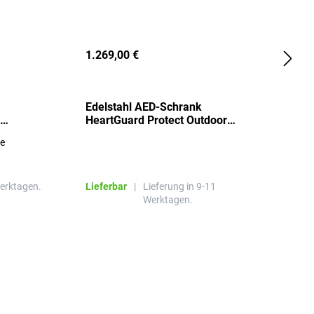
1.269,00 €
2
Edelstahl AED-Schrank
T
HeartGuard Protect Outdoor
I
beheizt, bis -20°C
S
re
E
R
Werktagen.
Lieferbar
|
Lieferung in 9-11
L
Werktagen.