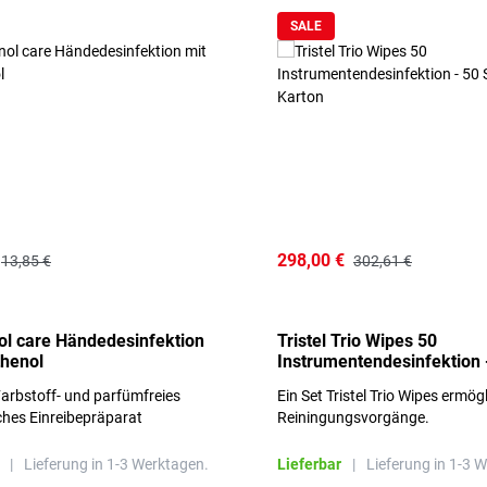
SALE
298,00 €
13,85 €
302,61 €
l care Händedesinfektion
Tristel Trio Wipes 50
thenol
Instrumentendesinfektion 
Sets im Karton
arbstoff- und parfümfreies
Ein Set Tristel Trio Wipes ermög
ches Einreibepräparat
Reiningungsvorgänge.
 hautfreundlich
|
Lieferung in 1-3 Werktagen.
Lieferbar
|
Lieferung in 1-3 