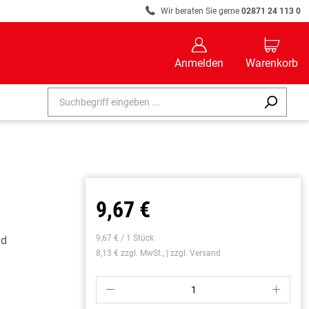
R
Wir beraten Sie gerne
02871 24 113 0
B
C
Anmelden
Warenkorb
9,67 €
9,67 € / 1 Stück
nd
8,13 € zzgl. MwSt., | zzgl. Versand
P
S