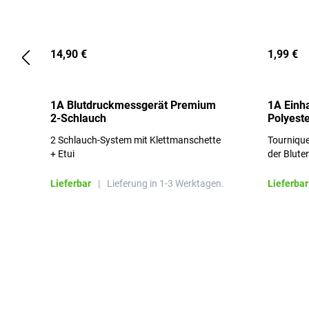
14,90 €
1,99 €
1A Blutdruckmessgerät Premium
1A Einh
2-Schlauch
Polyeste
2 Schlauch-System mit Klettmanschette
Tournique
+ Etui
der Blute
Lieferbar
|
Lieferung in 1-3 Werktagen.
Lieferbar
Produktgalerie überspringen