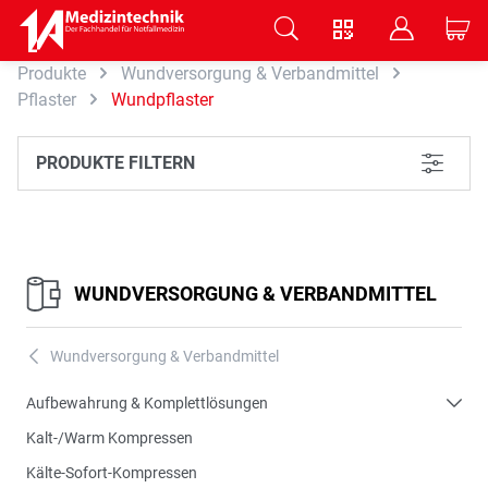
V
B
C
Produkte
Wundversorgung & Verbandmittel
Zum Hauptinhalt springen
Pflaster
Wundpflaster
PRODUKTE FILTERN
L
WUNDVERSORGUNG & VERBANDMITTEL
Wundversorgung & Verbandmittel
A
Aufbewahrung & Komplettlösungen
Kalt-/Warm Kompressen
Kälte-Sofort-Kompressen