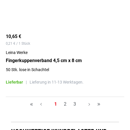
10,65 €
0,21 € / 1 Stück
Leina Werke
Fingerkuppenverband 4,5 cm x 8 cm
50 Stk. lose in Schachtel
Lieferbar
|
Lieferung in 11-13 Werktagen.
Seite
Seite
Seite
1
2
3
H
A
A
H