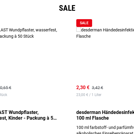
SALE
SALE
2,30 €
0,65 €
3,42 €
Stück
23,00 € / 1 Liter
ST Wundpflaster,
desderman Händedesinfek
st, Kinder - Packung à 50
100 ml Flasche
100 ml farbstoff- und parfümfr
alkoholisches Einreibepräparat