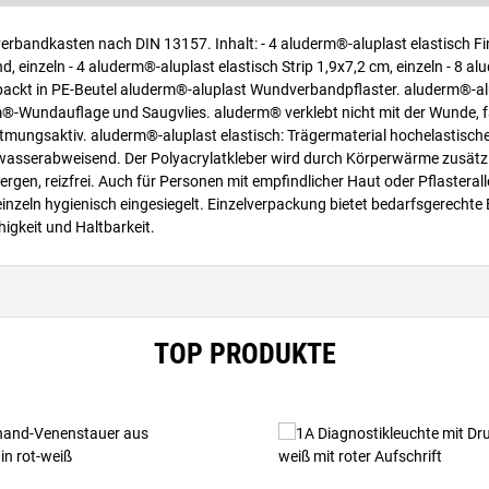
verbandkasten nach DIN 13157. Inhalt: - 4 aluderm®-aluplast elastisch F
 einzeln - 4 aluderm®-aluplast elastisch Strip 1,9x7,2 cm, einzeln - 8 a
 verpackt in PE-Beutel aluderm®-aluplast Wundverbandpflaster. aluderm®-al
Wundauflage und Saugvlies. aluderm® verklebt nicht mit der Wunde, fa
 atmungsaktiv. aluderm®-aluplast elastisch: Trägermaterial hochelastisch
, wasserabweisend. Der Polyacrylatkleber wird durch Körperwärme zusätzli
en, reizfrei. Auch für Personen mit empfindlicher Haut oder Pflasterall
nzeln hygienisch eingesiegelt. Einzelverpackung bietet bedarfsgerechte
igkeit und Haltbarkeit.
TOP PRODUKTE