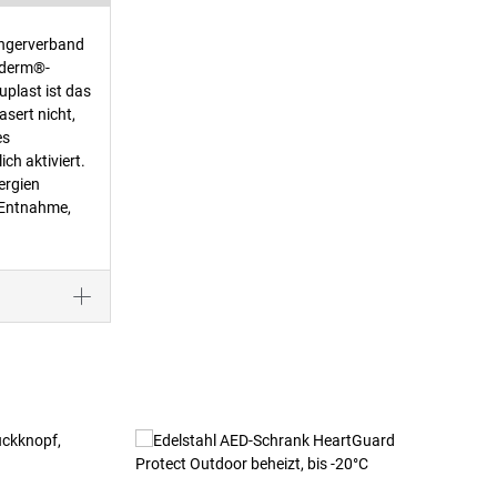
ingerverband
luderm®-
uplast ist das
sert nicht,
es
ch aktiviert.
ergien
 Entnahme,