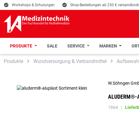
E
Workshops & Schulungen
E
Shop-Bestellungen ab 250 € versandkoste
PRODUKTE
SALE
SERVICE
MARKEN
ORT
 Hauptinhalt springen
Zur Suche springen
Zur Hauptnavigation springen
Produkte
Wundversorgung & Verbandmittel
Aufbewah
W.Söhngen Gm
ALUDERM®-A
1864
|
Liefer