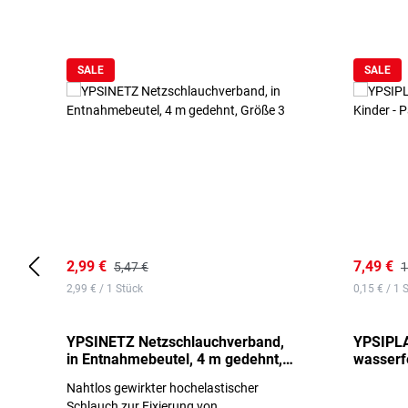
Produktgalerie überspringen
SALE
SALE
2,99 €
7,49 €
5,47 €
1
2,99 € / 1 Stück
0,15 € / 1 
YPSINETZ Netzschlauchverband,
YPSIPLA
in Entnahmebeutel, 4 m gedehnt,
wasserfe
Größe 3
Stück
Nahtlos gewirkter hochelastischer
Schlauch zur Fixierung von