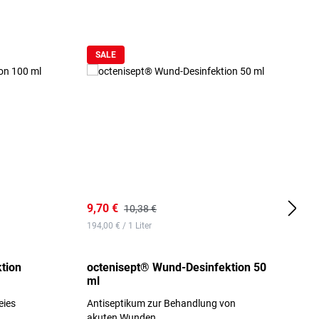
SALE
9,70 €
1
10,38 €
194,00 € / 1 Liter
d
tion
octenisept® Wund-Desinfektion 50
m
ml
1
eies
Antiseptikum zur Behandlung von
a
akuten Wunden