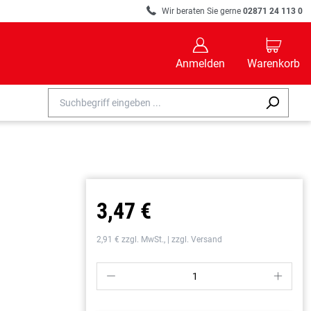
R
Wir beraten Sie gerne
02871 24 113 0
B
C
Anmelden
Warenkorb
3,47 €
2,91 € zzgl. MwSt., | zzgl. Versand
P
S