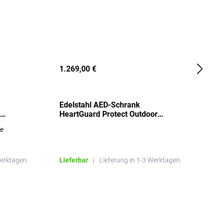
1.269,00 €
2
Edelstahl AED-Schrank
T
HeartGuard Protect Outdoor
I
beheizt, bis -20°C
S
re
E
R
Werktagen.
Lieferbar
|
Lieferung in 1-3 Werktagen.
L