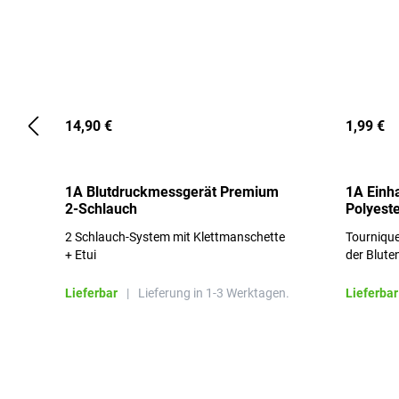
14,90 €
1,99 €
1A Blutdruckmessgerät Premium
1A Einh
2-Schlauch
Polyeste
2 Schlauch-System mit Klettmanschette
Tournique
+ Etui
der Blute
Lieferbar
|
Lieferung in 1-3 Werktagen.
Lieferbar