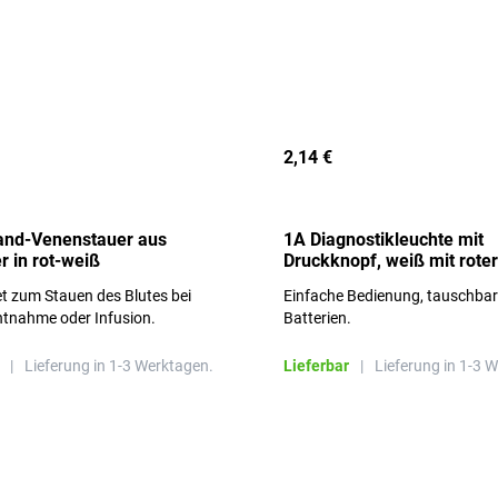
2,14 €
and-Venenstauer aus
1A Diagnostikleuchte mit
r in rot-weiß
Druckknopf, weiß mit roter
Aufschrift
t zum Stauen des Blutes bei
Einfache Bedienung, tauschba
ntnahme oder Infusion.
Batterien.
|
Lieferung in 1-3 Werktagen.
Lieferbar
|
Lieferung in 1-3 