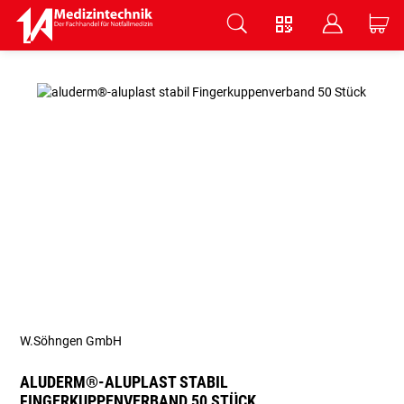
V
B
C
Zum Hauptinhalt springen
W.Söhngen GmbH
ALUDERM®-ALUPLAST STABIL
FINGERKUPPENVERBAND 50 STÜCK