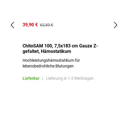
39,90 €
18
62,83 €
ChitoSAM 100, 7,5x183 cm Gauze Z-
Er
gefaltet, Hämostatikum
N
Hochleistungshämostatikum für
Mi
lebensbedrohliche Blutungen
Li
Lieferbar
|
Lieferung in 1-3 Werktagen.