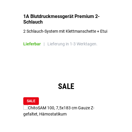
1A Blutdruckmessgerät Premium 2-
1A
Schlauch
in
2 Schlauch-System mit Klettmanschette + Etui
To
Bl
Lieferbar
|
Lieferung in 1-3 Werktagen.
Li
Produktgalerie überspringen
SALE
SALE