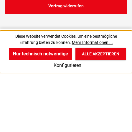
Vertrag widerrufen
5,43 €
Diese Website verwendet Cookies, um eine bestmögliche
C
0,11 € / 1 Stück
Erfahrung bieten zu können.
Mehr Informationen ...
4,56 € zzgl. MwSt., | zzgl. Versand
Nur technisch notwendige
ALLE AKZEPTIEREN
w
v
B
Konfigurieren
Start
Produkte
Anmelden