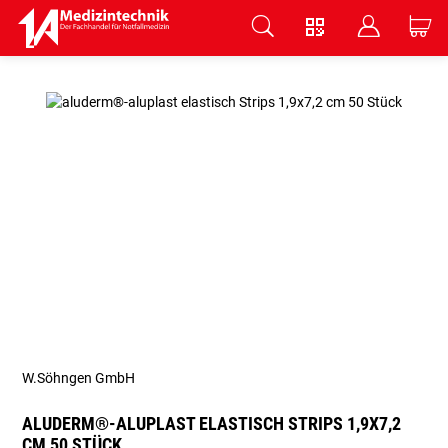
V
B
C
Zum Hauptinhalt springen
W.Söhngen GmbH
ALUDERM®-ALUPLAST ELASTISCH STRIPS 1,9X7,2
CM 50 STÜCK