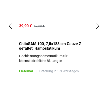
39,90 €
18
62,83 €
ChitoSAM 100, 7,5x183 cm Gauze Z-
Er
gefaltet, Hämostatikum
N
Hochleistungshämostatikum für
Mi
lebensbedrohliche Blutungen
Li
Lieferbar
|
Lieferung in 1-3 Werktagen.