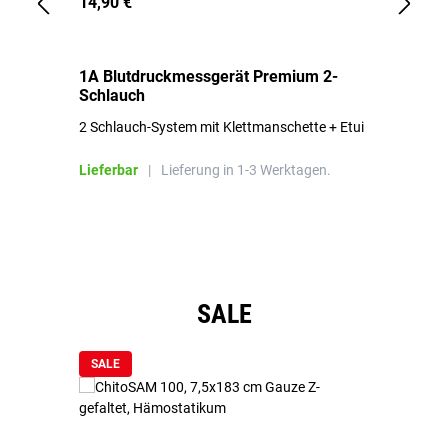
14,90 €
1,
1A Blutdruckmessgerät Premium 2-
1A
Schlauch
in
2 Schlauch-System mit Klettmanschette + Etui
To
Bl
Lieferbar
|
Lieferung in 1-3 Werktagen.
Li
Produktgalerie überspringen
SALE
SALE