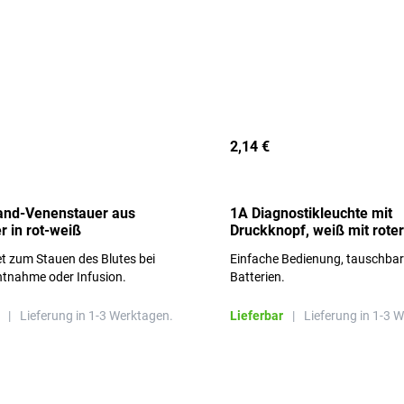
2,14 €
and-Venenstauer aus
1A Diagnostikleuchte mit
r in rot-weiß
Druckknopf, weiß mit roter
Aufschrift
t zum Stauen des Blutes bei
Einfache Bedienung, tauschba
ntnahme oder Infusion.
Batterien.
|
Lieferung in 1-3 Werktagen.
Lieferbar
|
Lieferung in 1-3 