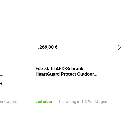
1.269,00 €
2
Edelstahl AED-Schrank
T
HeartGuard Protect Outdoor
I
beheizt, bis -20°C
S
re
E
R
Werktagen.
Lieferbar
|
Lieferung in 1-3 Werktagen.
L