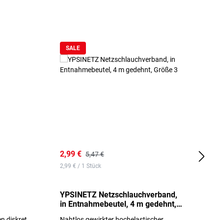
SALE
2,99 €
7
5,47 €
2,99 € / 1 Stück
0,
YPSINETZ Netzschlauchverband,
Y
in Entnahmebeutel, 4 m gedehnt,
w
Größe 3
S
n diskret
Nahtlos gewirkter hochelastischer