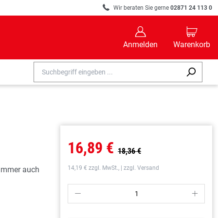
R
Wir beraten Sie gerne
02871 24 113 0
B
C
Anmelden
Warenkorb
16,89 €
18,36 €
14,19 € zzgl. MwSt., | zzgl. Versand
h immer auch
P
S