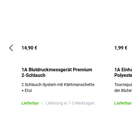
14,90 €
1,99 €
1A Blutdruckmessgerät Premium
1A Einh
2-Schlauch
Polyeste
2 Schlauch-System mit Klettmanschette
Tournique
+ Etui
der Blute
Lieferbar
|
Lieferung in 1-3 Werktagen.
Lieferbar