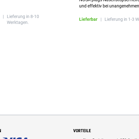
und effektiv bei unangenehme
Gerüchen, ohne die Atmung zu
|
Lieferung in 8-10
beeinträchtigen.
Lieferbar
|
Lieferung in 1-3 
Werktagen.
N
VORTEILE