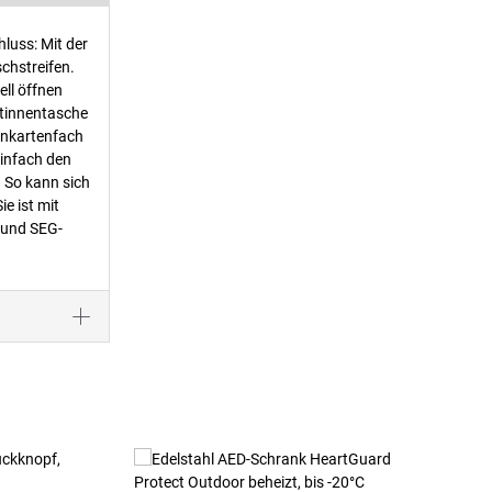
hluss: Mit der
chstreifen.
ell öffnen
htinnentasche
tenkartenfach
einfach den
 So kann sich
e ist mit
 und SEG-