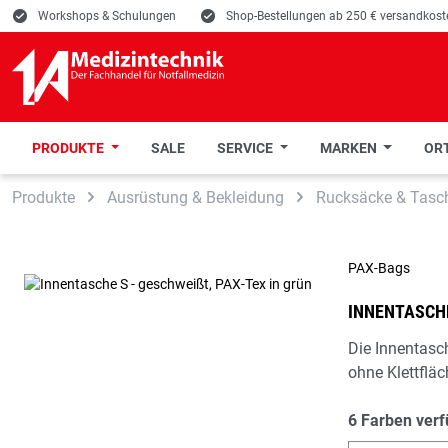
E
Workshops & Schulungen
E
Shop-Bestellungen ab 250 € versandkoste
PRODUKTE
SALE
SERVICE
MARKEN
ORT
 Hauptinhalt springen
Zur Suche springen
Zur Hauptnavigation springen
Produkte
Ausrüstung & Bekleidung
Rucksäcke & Tasc
PAX-Bags
INNENTASCHE
Die Innentasc
ohne Klettfläc
6 Farben ver