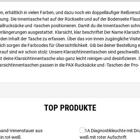
, erhältlich in vielen Farben, und dazu noch ein doppelläufiger Reißversc
ung. Die Innentasche hat auf der Rückseite und auf der Bodenseite Flaus
allrucksäcke und -taschen positionieren. Damit du die Innentaschen schn
erlängerungen ausgestattet. Klarsicht, klar beschriftet Der Name Klarsic
 um den Inhalt der Tasche zu erfassen. Über das von innen zugängliche Visi
ch sorgen die Farbcodes für Übersichtlichkeit. Gib bei deiner Bestellung 
auf sind wir schon stolz: Unsere Klarsichtinnentaschen sind geschweißt.
eine Klarsichtinnentasche also ganz leicht reinigen und desinfizieren. Si
Klarsichtinnentaschen passen in die PAX-Rucksäcke und -Taschen der Pro-
TOP PRODUKTE