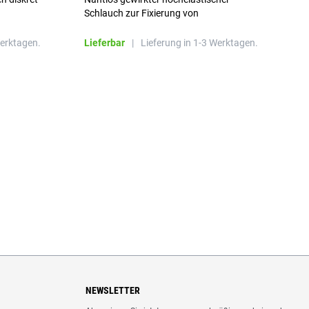
n
Schlauch zur Fixierung von
Wundauflagen
Werktagen.
Lieferbar
|
Lieferung in 1-3 Werktagen.
L
NEWSLETTER