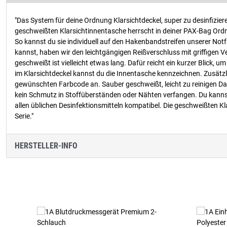
"Das System für deine Ordnung Klarsichtdeckel, super zu desinfizieren
geschweißten Klarsichtinnentasche herrscht in deiner PAX-Bag Ordn
So kannst du sie individuell auf den Hakenbandstreifen unserer Notf
kannst, haben wir den leichtgängigen Reißverschluss mit griffigen V
geschweißt ist vielleicht etwas lang. Dafür reicht ein kurzer Blick,
im Klarsichtdeckel kannst du die Innentasche kennzeichnen. Zusätzli
gewünschten Farbcode an. Sauber geschweißt, leicht zu reinigen Dar
kein Schmutz in Stoffüberständen oder Nähten verfangen. Du kannst d
allen üblichen Desinfektionsmitteln kompatibel. Die geschweißten 
Serie."
HERSTELLER-INFO
Produktgalerie überspringen