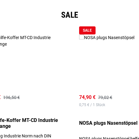
SALE
SALE
€
74,90 €
196,50 €
79,02 €
0,75 € / 1 Stück
lfe-Koffer MT-CD Industrie
NOSA plugs Nasenstöpsel
range
ng Industrie Norm nach DIN
NOSA plugs Nasenstöpsel helfe