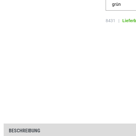
grün
8431
|
Liefer
BESCHREIBUNG