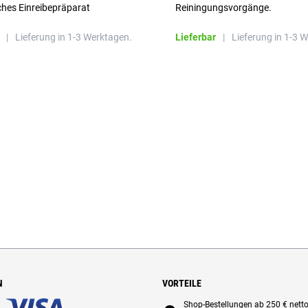
ches Einreibepräparat
Reiningungsvorgänge.
 hautfreundlich
|
Lieferung in 1-3 Werktagen.
Lieferbar
|
Lieferung in 1-3 
N
VORTEILE
Shop-Bestellungen ab 250 € nett