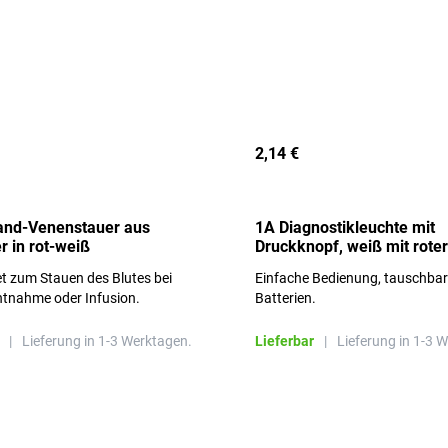
2,14 €
and-Venenstauer aus
1A Diagnostikleuchte mit
r in rot-weiß
Druckknopf, weiß mit roter
Aufschrift
t zum Stauen des Blutes bei
Einfache Bedienung, tauschba
ntnahme oder Infusion.
Batterien.
|
Lieferung in 1-3 Werktagen.
Lieferbar
|
Lieferung in 1-3 