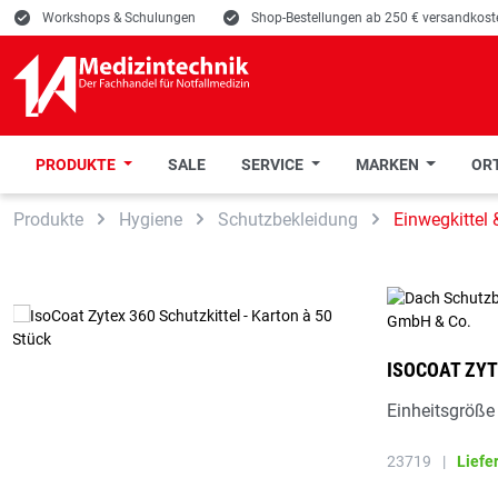
E
Workshops & Schulungen
E
Shop-Bestellungen ab 250 € versandkoste
PRODUKTE
SALE
SERVICE
MARKEN
ORT
 Hauptinhalt springen
Zur Suche springen
Zur Hauptnavigation springen
Produkte
Hygiene
Schutzbekleidung
Einwegkittel
ISOCOAT ZYT
Einheitsgröß
23719
|
Liefe