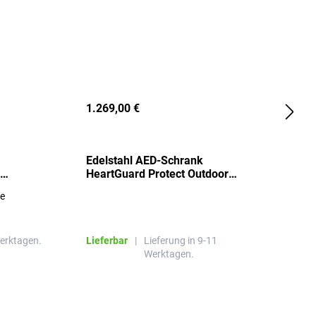
1.269,00 €
2
Edelstahl AED-Schrank
T
HeartGuard Protect Outdoor
I
beheizt, bis -20°C
S
re
E
R
Werktagen.
Lieferbar
|
Lieferung in 9-11
L
Werktagen.