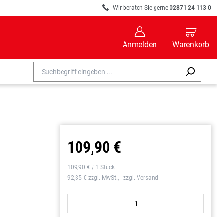
R
Wir beraten Sie gerne
02871 24 113 0
B
C
Anmelden
Warenkorb
109,90 €
109,90 € / 1 Stück
92,35 € zzgl. MwSt., | zzgl. Versand
P
S