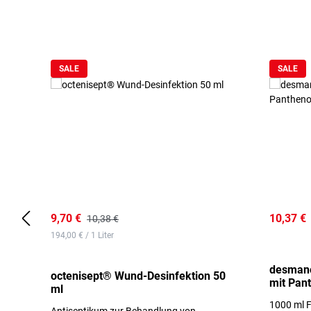
Produktgalerie überspringen
SALE
SALE
9,70 €
10,37 €
10,38 €
194,00 € / 1 Liter
desmano
octenisept® Wund-Desinfektion 50
mit Pan
ml
1000 ml F