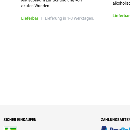
Antiseptikum zur Behandlung von
alkoholis
akuten Wunden
besonders
Lieferbar
Lieferbar
|
Lieferung in 1-3 Werktagen.
SICHER EINKAUFEN
ZAHLUNGSARTE