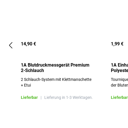
14,90 €
1,99 €
1A Blutdruckmessgerät Premium
1A Einh
2-Schlauch
Polyeste
2 Schlauch-System mit Klettmanschette
Tournique
+ Etui
der Blute
Lieferbar
|
Lieferung in 1-3 Werktagen.
Lieferbar