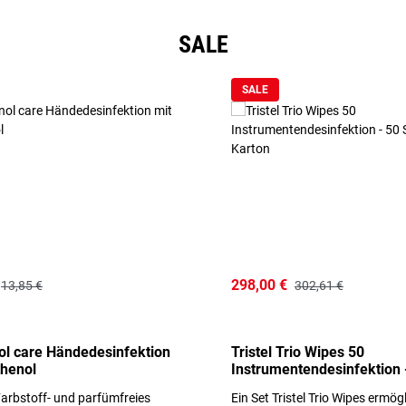
SALE
SALE
298,00 €
13,85 €
302,61 €
l care Händedesinfektion
Tristel Trio Wipes 50
thenol
Instrumentendesinfektion 
Sets im Karton
arbstoff- und parfümfreies
Ein Set Tristel Trio Wipes ermög