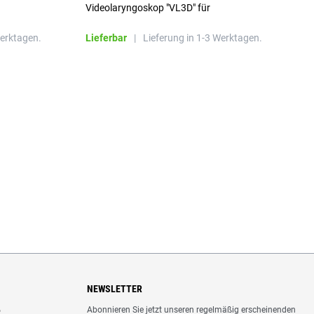
Videolaryngoskop "VL3D" für
Einmalspatel
Werktagen.
Lieferbar
|
Lieferung in 1-3 Werktagen.
L
NEWSLETTER
Abonnieren Sie jetzt unseren regelmäßig erscheinenden
o