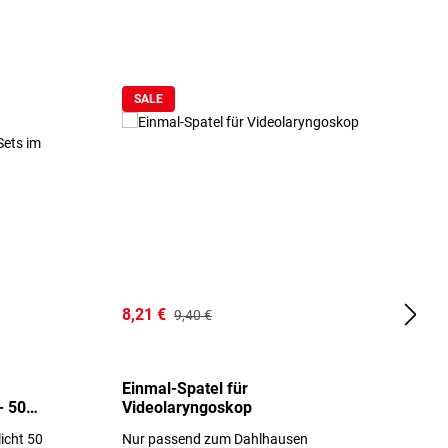
SALE
8,21 €
1
9,40 €
Einmal-Spatel für
O
- 50
Videolaryngoskop
licht 50
Nur passend zum Dahlhausen
g