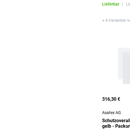
Lieferbar
|
Li
+ 4 Varianten v
316,30 €
Asatex AG
Schutzovera
gelb - Packu