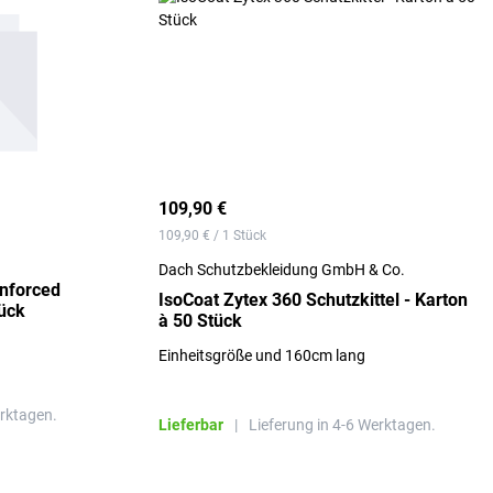
109,90 €
109,90 € / 1 Stück
Dach Schutzbekleidung GmbH & Co.
inforced
IsoCoat Zytex 360 Schutzkittel - Karton
ück
à 50 Stück
Einheitsgröße und 160cm lang
erktagen.
Lieferbar
|
Lieferung in 4-6 Werktagen.