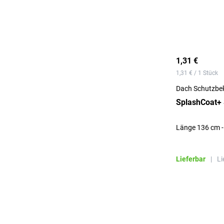
1,31 €
1,31 € / 1 Stück
Dach Schutzbe
SplashCoat+ S
Länge 136 cm -
Lieferbar
|
Li