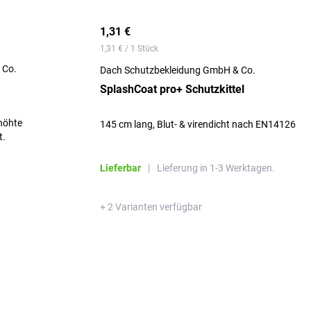
1,31 €
1,31 € / 1 Stück
 Co.
Dach Schutzbekleidung GmbH & Co.
SplashCoat pro+ Schutzkittel
höhte
145 cm lang, Blut- & virendicht nach EN14126
t.
Lieferbar
|
Lieferung in 1-3 Werktagen.
+ 2 Varianten verfügbar