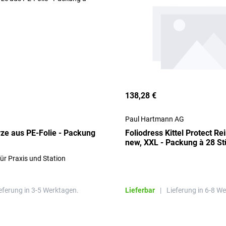
138,28 €
Paul Hartmann AG
ze aus PE-Folie - Packung
Foliodress Kittel Protect Re
new, XXL - Packung à 28 St
für Praxis und Station
eferung in 3-5 Werktagen.
Lieferbar
|
Lieferung in 6-8 W