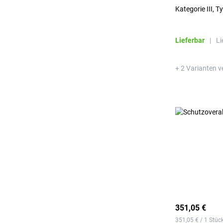
Kategorie III, 
Lieferbar
|
Li
+ 2 Varianten v
351,05 €
351,05 € / 1 Stüc