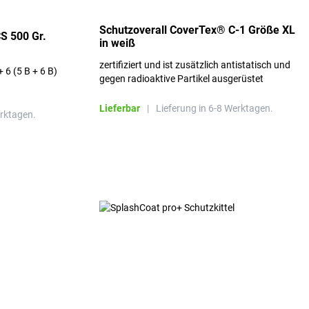
Schutzoverall CoverTex® C-1 Größe XL
S 500 Gr.
in weiß
zertifiziert und ist zusätzlich antistatisch und
+ 6 (5 B + 6 B)
gegen radioaktive Partikel ausgerüstet
Lieferbar
|
Lieferung in 6-8 Werktagen.
erktagen.