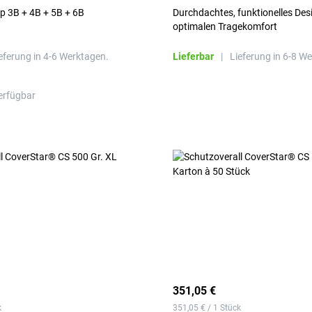
Typ 3B + 4B + 5B + 6B
Durchdachtes, funktionelles Des
optimalen Tragekomfort
eferung in 4-6 Werktagen.
Lieferbar
|
Lieferung in 6-8 W
erfügbar
351,05 €
k
351,05 € / 1 Stück