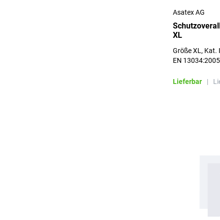
Asatex AG
Schutzoveral
XL
Größe XL, Kat. I
EN 13034:2005 
EN 1149-5:200
Lieferbar
|
Li