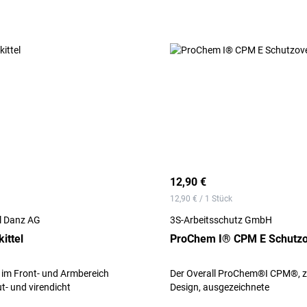
12,90 €
12,90 € / 1 Stück
 Danz AG
3S-Arbeitsschutz GmbH
ittel
ProChem I® CPM E Schutzo
el im Front- und Armbereich
Der Overall ProChem®I CPM®, z
lut- und virendicht
Design, ausgezeichnete
Barriereeigenschaften!