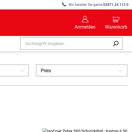
R
Wir beraten Sie gerne
02871 24 113 0
B
C
Anmelden
Warenkorb
Preis
A
A