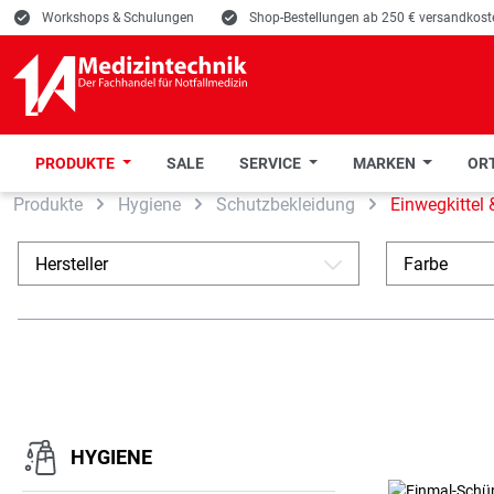
E
Workshops & Schulungen
E
Shop-Bestellungen ab 250 € versandkoste
PRODUKTE
SALE
SERVICE
MARKEN
ORT
Produkte
Hygiene
Schutzbekleidung
Einwegkittel
 Hauptinhalt springen
Zur Suche springen
Zur Hauptnavigation springen
Hersteller
Farbe
A
HYGIENE