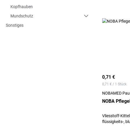
Kopfhauben
Mundschutz
Sonstiges
0,71 €
0,71 € / 1 Stück
NOBAMED Paul
NOBA Pflegek
Vliesstoff-Kitt
flüssigkeits-, b