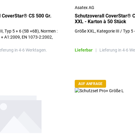
Asatex AG
l CoverStar® CS 500 Gr.
Schutzoverall CoverStar® C
XXL - Karton à 50 Stück
II, Typ 5 + 6 (5B +6B), Normen :
Größe XXL, Kategorie III / Typ 5 
+ A1:2009, EN 1073-2:2002,
8, EN 14126:2003 + AC:2004
eferung in 4-6 Werktagen.
Lieferbar
|
Lieferung in 4-6 W
AUF ANFRAGE