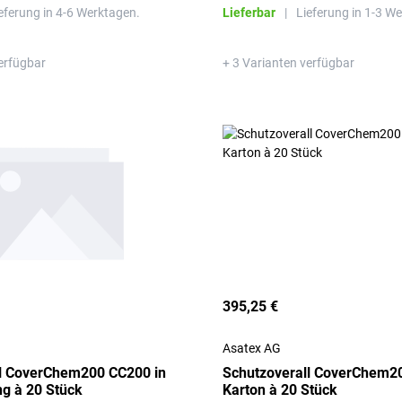
eferung in 4-6 Werktagen.
Lieferbar
|
Lieferung in 1-3 W
erfügbar
+ 3 Varianten verfügbar
395,25 €
Asatex AG
ll CoverChem200 CC200 in
Schutzoverall CoverChem20
ng à 20 Stück
Karton à 20 Stück