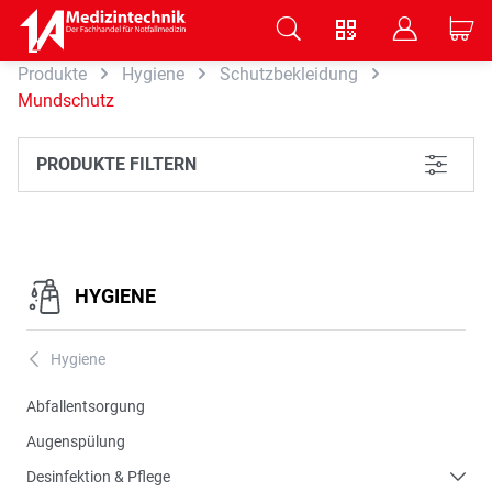
V
B
C
Produkte
Hygiene
Schutzbekleidung
Zum Hauptinhalt springen
Mundschutz
PRODUKTE FILTERN
L
HYGIENE
Hygiene
A
Abfallentsorgung
Augenspülung
Desinfektion & Pflege