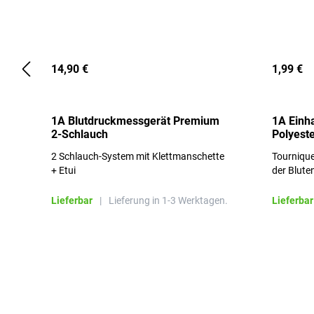
14,90 €
1,99 €
1A Blutdruckmessgerät Premium
1A Einh
2-Schlauch
Polyeste
2 Schlauch-System mit Klettmanschette
Tournique
+ Etui
der Blute
Lieferbar
|
Lieferung in 1-3 Werktagen.
Lieferbar
Produktgalerie überspringen