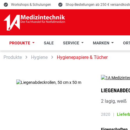
E
Workshops & Schulungen
E
Shop-Bestellungen ab 250 € versandkoste
PRODUKTE
SALE
SERVICE
MARKEN
ORT
 Hauptinhalt springen
Zur Suche springen
Zur Hauptnavigation springen
Produkte
Hygiene
Hygienepapiere & Tücher
LIEGENABDEC
2 lagig, weiß
2820
|
Liefer
Eigenschaften