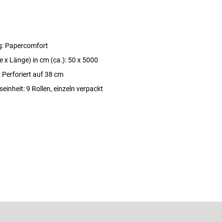
g: Papercomfort
e x Länge) in cm (ca.): 50 x 5000
 Perforiert auf 38 cm
inheit: 9 Rollen, einzeln verpackt