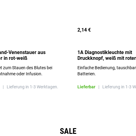
2,14 €
and-Venenstauer aus
1A Diagnostikleuchte mit
r in rot-weiß
Druckknopf, weiß mit roter
Aufschrift
t zum Stauen des Blutes bei
Einfache Bedienung, tauschba
ntnahme oder Infusion.
Batterien.
|
Lieferung in 1-3 Werktagen.
Lieferbar
|
Lieferung in 1-3 
SALE