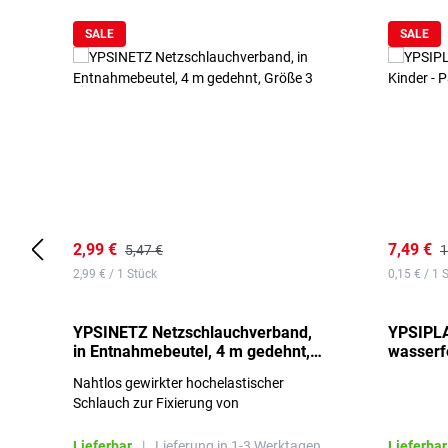
SALE
SALE
2,99 €
7,49 €
5,47 €
1
2,99 € / 1 Stück
0,15 € / 1 
YPSINETZ Netzschlauchverband,
YPSIPLA
in Entnahmebeutel, 4 m gedehnt,
wasserfe
Größe 3
Stück
Nahtlos gewirkter hochelastischer
Schlauch zur Fixierung von
Wundauflagen
Lieferbar
|
Lieferung in 1-3 Werktagen.
Lieferbar