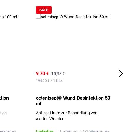
SALE
9,70 €
1
10,38 €
194,00 € / 1 Liter
d
tion
octenisept® Wund-Desinfektion 50
m
ml
1
eies
Antiseptikum zur Behandlung von
a
akuten Wunden
b
L
Werktagen.
Lieferbar
|
Lieferung in 1-3 Werktagen.