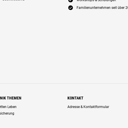
E
Workshops & Schulungen
E
Familienunternehmen seit über 2
HNIK THEMEN
KONTAKT
retten Leben
Adresse & Kontaktformular
rsicherung