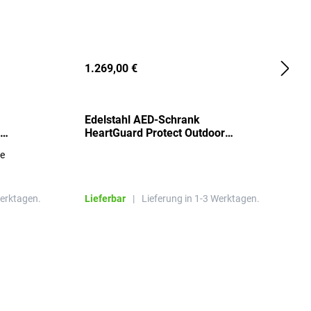
1.269,00 €
2
Edelstahl AED-Schrank
T
HeartGuard Protect Outdoor
I
beheizt, bis -20°C
S
re
E
R
Werktagen.
Lieferbar
|
Lieferung in 1-3 Werktagen.
L