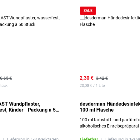
SALE
2,30 €
0,65 €
3,42 €
Stück
23,00 € / 1 Liter
ST Wundpflaster,
desderman Händedesinfek
st, Kinder - Packung à 50
100 ml Flasche
100 ml farbstoff- und parfümfr
alkoholisches Einreibepräparat
|
Lieferung in 1-3 Werktagen.
Lieferbar
|
Lieferung in 1-3 