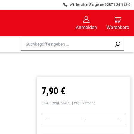
R
Wir beraten Sie gerne
02871 24 113 0
B
C
Anmelden
Warenkorb
7,90 €
6,64 € zzgl. MwSt., | zzgl. Versand
P
S