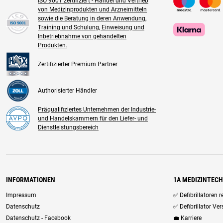
ISO 9001 zertifiziert - Handel und Vertrieb
von Medizinprodukten und Arzneimitteln
sowie die Beratung in deren Anwendung,
Training und Schulung, Einweisung und
Inbetriebnahme von gehandelten
Produkten.
Zertifizierter Premium Partner
Authorisierter Händler
Präqualifiziertes Unternehmen der Industrie-
und Handelskammern für den Liefer- und
Dienstleistungsbereich
INFORMATIONEN
1A MEDIZINTEC
Impressum
✅ Defibrillatoren 
Datenschutz
✅ Defibrillator Ve
Datenschutz - Facebook
💼 Karriere