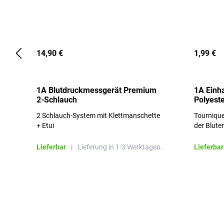
14,90 €
1,99 €
1A Blutdruckmessgerät Premium
1A Einh
2-Schlauch
Polyeste
2 Schlauch-System mit Klettmanschette
Tournique
+ Etui
der Blute
Lieferbar
|
Lieferung in 1-3 Werktagen.
Lieferbar
Produktgalerie überspringen