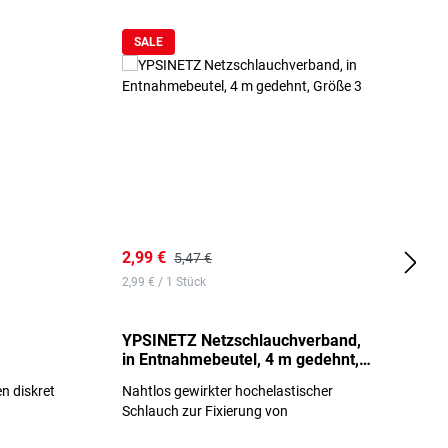
SALE
2,99 €
7
5,47 €
2,99 € / 1 Stück
0,
YPSINETZ Netzschlauchverband,
Y
in Entnahmebeutel, 4 m gedehnt,
w
Größe 3
S
n diskret
Nahtlos gewirkter hochelastischer
n
Schlauch zur Fixierung von
Wundauflagen