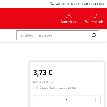
R
Wir beraten Sie gerne
02871 24 113 0
B
C
Anmelden
Warenkorb
3,73 €
0,04 € / 1 Stück
ll
3,13 € zzgl. MwSt., | zzgl. Versand
P
S