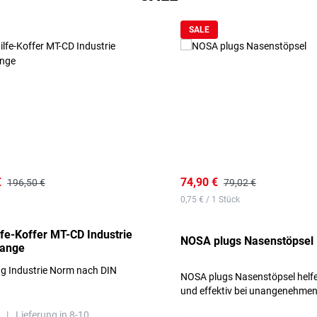
SALE
€
74,90 €
196,50 €
79,02 €
0,75 € / 1 Stück
lfe-Koffer MT-CD Industrie
NOSA plugs Nasenstöpsel
range
ng Industrie Norm nach DIN
NOSA plugs Nasenstöpsel helfe
und effektiv bei unangenehme
Gerüchen, ohne die Atmung zu
|
Lieferung in 8-10