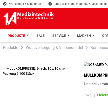
E
Workshops & Schulungen
E
Shop-Bestellungen ab 250 € versandkoste
PRODUKTE
SALE
SERVICE
MARKEN
ORT
 Hauptinhalt springen
Zur Suche springen
Zur Hauptnavigation springen
Produkte
Wundversorgung & Verbandmittel
Kompress
MULLKOMPRES
Unsteril verp
7625
|
Liefer