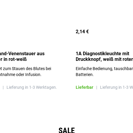
2,14 €
and-Venenstauer aus
1A Diagnostikleuchte mit
r in rot-weiß
Druckknopf, weiß mit roter
Aufschrift
t zum Stauen des Blutes bei
Einfache Bedienung, tauschba
ntnahme oder Infusion.
Batterien.
|
Lieferung in 1-3 Werktagen.
Lieferbar
|
Lieferung in 1-3 
SALE