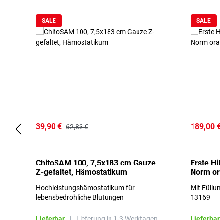
SALE
SALE
39,90 €
189,00 
62,83 €
ChitoSAM 100, 7,5x183 cm Gauze
Erste Hi
Z-gefaltet, Hämostatikum
Norm o
Hochleistungshämostatikum für
Mit Füllu
lebensbedrohliche Blutungen
13169
Lieferbar
|
Lieferung in 1-3 Werktagen.
Lieferbar