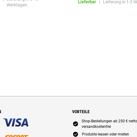
beeinträchtigen.
Lieferbar
|
Lieferung in 1-3 
Werktagen.
N
VORTEILE
Shop-Bestellungen ab 250 € nett
E
versandkostenfrei
E
Produkte leasen oder mieten