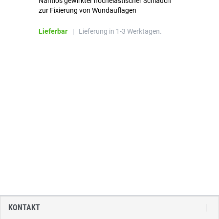
Nahtlos gewirkter hochelastischer Schlauch
zur Fixierung von Wundauflagen
Li
Lieferbar
|
Lieferung in 1-3 Werktagen.
KONTAKT