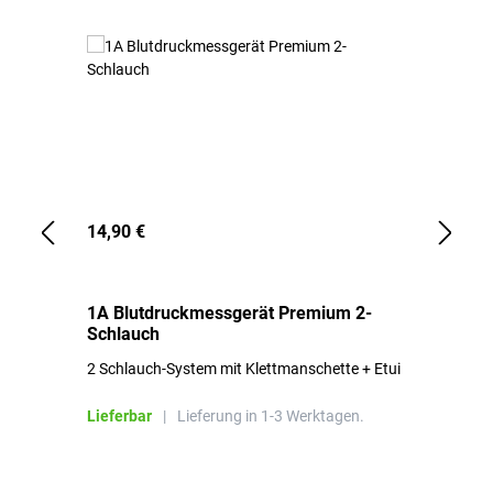
14,90 €
1,
1A Blutdruckmessgerät Premium 2-
1A
Schlauch
in
2 Schlauch-System mit Klettmanschette + Etui
To
Bl
Lieferbar
|
Lieferung in 1-3 Werktagen.
Li