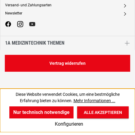
Versand- und Zahlungsarten
A
Newsletter
A
1A MEDIZINTECHNIK THEMEN
Vertrag widerrufen
Diese Website verwendet Cookies, um eine bestmögliche
571,20 €
Erfahrung bieten zu können.
Mehr Informationen ...
C
480,00 € zzgl. MwSt., | zzgl. Versand
Nur technisch notwendige
ALLE AKZEPTIEREN
w
v
B
Konfigurieren
Start
Produkte
Anmelden