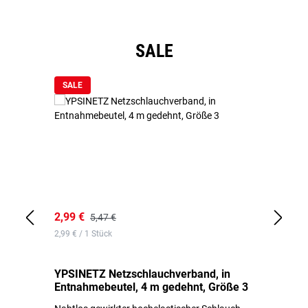
Produktgalerie überspringen
SALE
SALE
2,99 €
7,
5,47 €
2,99 € / 1 Stück
0,1
YPSINETZ Netzschlauchverband, in
YP
Entnahmebeutel, 4 m gedehnt, Größe 3
Ki