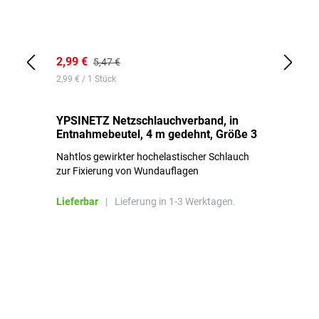
2,99 €
7,
5,47 €
2,99 € / 1 Stück
0,1
YPSINETZ Netzschlauchverband, in
YP
Entnahmebeutel, 4 m gedehnt, Größe 3
Ki
Nahtlos gewirkter hochelastischer Schlauch
zur Fixierung von Wundauflagen
Li
Lieferbar
|
Lieferung in 1-3 Werktagen.