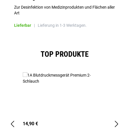
Zur Desinfektion von Medizinprodukten und Flächen aller
Art
Lieferbar
|
Lieferung in 1-3 Werktagen.
Produktgalerie überspringen
TOP PRODUKTE
14,90 €
1,