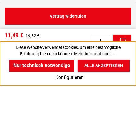
Vertrag widerrufen
11,49 €
19,52 €
C
0,14 € / 1 Stück
Diese Website verwendet Cookies, um eine bestmögliche
9,66 € zzgl. MwSt., | zzgl. Versand
Erfahrung bieten zu können.
Mehr Informationen ...
VPE gewünscht? Dann die zu bestellende Anzahl auf 6 setzen.
J
Nur technisch notwendige
ALLE AKZEPTIEREN
w
v
B
Konfigurieren
Start
Produkte
Anmelden