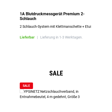
1A Blutdruckmessgerät Premium 2-
1A
Schlauch
in
2 Schlauch-System mit Klettmanschette + Etui
To
Bl
Lieferbar
|
Lieferung in 1-3 Werktagen.
Li
Produktgalerie überspringen
SALE
SALE