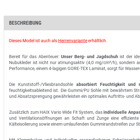
BESCHREIBUNG
Dieses Model ist auch als
Herrenvariante
erhältlich.
Bereit für das Abenteuer:
Unser Berg- und Jagdschuh
ist der id
Nubukleder ist nicht nur atmungsaktiv (4,0 mg/cm²/h), sondern a
Performance, einem 4-lagigen GORE-TEX Laminat, sorgt für Wasserdi
Die Kunststoff-/Vliesbrandsohle
absorbiert Feuchtigkeit und 
feuchtigkeitsableitend ist. Die Gummi/PU Sohle mit bewährtem Straß
und Absatzsprengung gewährleisten ein optimales Auftritts- und Abr
Zusätzlich zum HAIX Vario Wide Fit System, das
individuelle Anpa
und Ventilationsöffnungen an Schaft und Zunge eine effizient
Kälteisolierung sowie einem umlaufenden Gummirandstreifen zur Sta