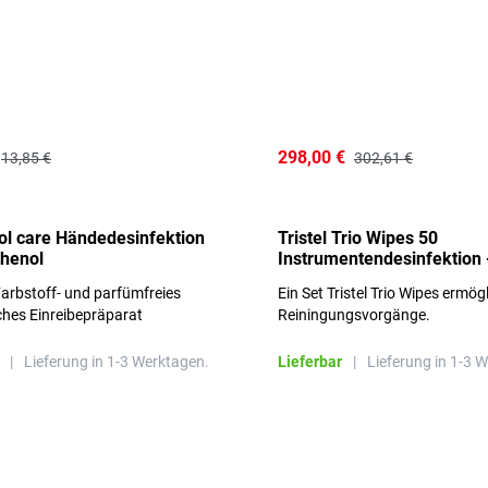
298,00 €
13,85 €
302,61 €
l care Händedesinfektion
Tristel Trio Wipes 50
thenol
Instrumentendesinfektion 
Sets im Karton
arbstoff- und parfümfreies
Ein Set Tristel Trio Wipes ermög
ches Einreibepräparat
Reiningungsvorgänge.
 hautfreundlich
|
Lieferung in 1-3 Werktagen.
Lieferbar
|
Lieferung in 1-3 