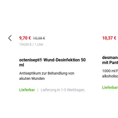
9,70 €
10,37 €
10,38 €
194,00 € / 1 Liter
desmano
octenisept® Wund-Desinfektion 50
mit Pan
ml
1000 ml F
Antiseptikum zur Behandlung von
alkoholis
akuten Wunden
besonders
Lieferbar
Lieferbar
|
Lieferung in 1-3 Werktagen.