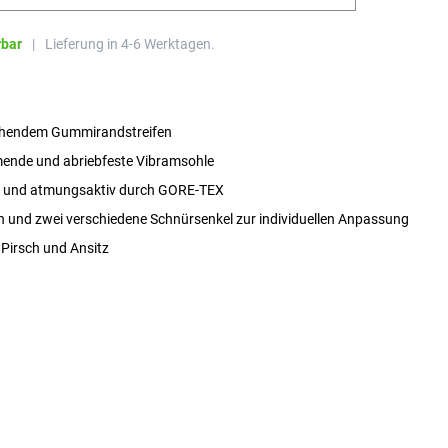
rbar
|
Lieferung in 4-6 Werktagen.
ehendem Gummirandstreifen
nde und abriebfeste Vibramsohle
t und atmungsaktiv durch GORE-TEX
und zwei verschiedene Schnürsenkel zur individuellen Anpassung
 Pirsch und Ansitz