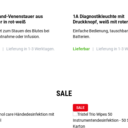
and-Venenstauer aus
1A Diagnostikleuchte mit
r in rot-weiß
Druckknopf, weiß mit roter
Aufschrift
t zum Stauen des Blutes bei
Einfache Bedienung, tauschba
ntnahme oder Infusion.
Batterien.
|
Lieferung in 1-3 Werktagen.
Lieferbar
|
Lieferung in 1-3 
SALE
SALE