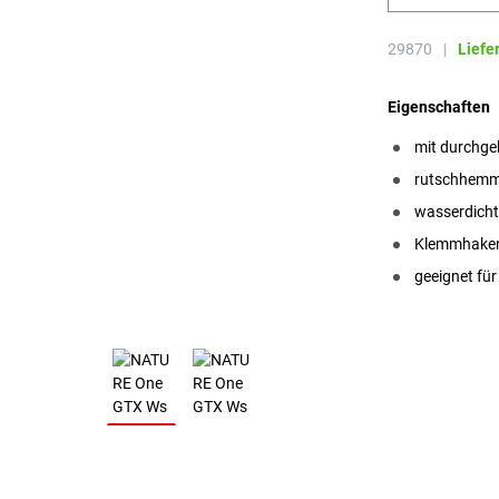
29870
|
Liefe
Eigenschaften
mit durchg
rutschhemme
wasserdich
Klemmhaken 
geeignet für