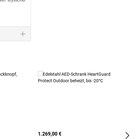
in stylischer
1.269,00 €
2