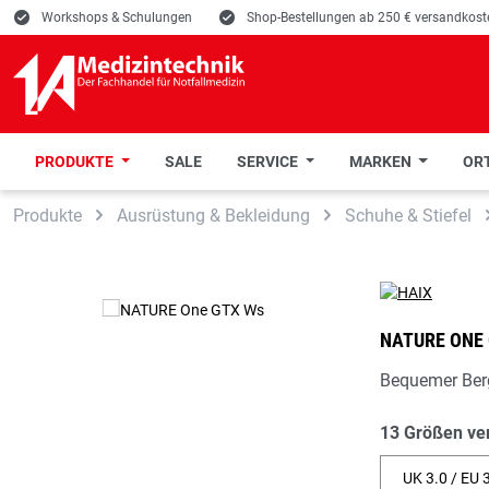
E
Workshops & Schulungen
E
Shop-Bestellungen ab 250 € versandkoste
PRODUKTE
SALE
SERVICE
MARKEN
ORT
 Hauptinhalt springen
Zur Suche springen
Zur Hauptnavigation springen
Produkte
Ausrüstung & Bekleidung
Schuhe & Stiefel
NATURE ONE
Bequemer Ber
13 Größen ve
UK 3.0 / EU 