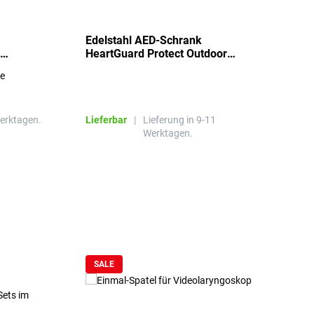
Edelstahl AED-Schrank
T
HeartGuard Protect Outdoor
I
beheizt, bis -20°C
S
re
E
R
Werktagen.
Lieferbar
|
Lieferung in 9-11
L
Werktagen.
SALE