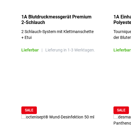
1A Blutdruckmessgerät Premium
1A Einh
2-Schlauch
Polyeste
2 Schlauch-System mit Klettmanschette
Tournique
+ Etui
der Blute
Lieferbar
|
Lieferung in 1-3 Werktagen.
Lieferbar
Produktgalerie überspringen
SALE
SALE