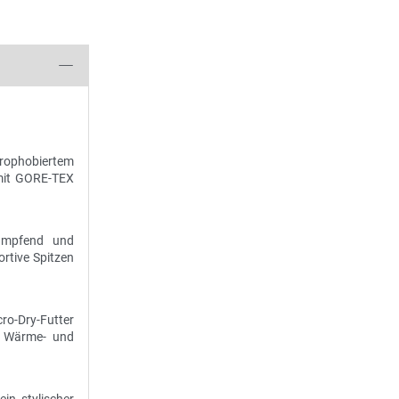
drophobiertem
 mit GORE-TEX
dämpfend und
ortive Spitzen
cro-Dry-Futter
er Wärme- und