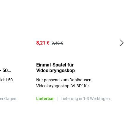
8,21 €
1
9,40 €
Einmal-Spatel für
O
- 50
Videolaryngoskop
licht 50
Nur passend zum Dahlhausen
g
Videolaryngoskop "VL3D" für
Einmalspatel
Werktagen.
Lieferbar
|
Lieferung in 1-3 Werktagen.
L