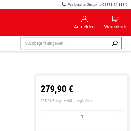
R
Wir beraten Sie gerne
02871 24 113 0
B
C
Anmelden
Warenkorb
279,90 €
235,21 € zzgl. MwSt., | zzgl. Versand
P
S