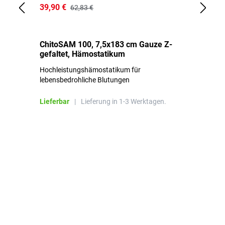
39,90 €
18
62,83 €
ChitoSAM 100, 7,5x183 cm Gauze Z-
Er
gefaltet, Hämostatikum
N
Hochleistungshämostatikum für
Mi
lebensbedrohliche Blutungen
Li
Lieferbar
|
Lieferung in 1-3 Werktagen.