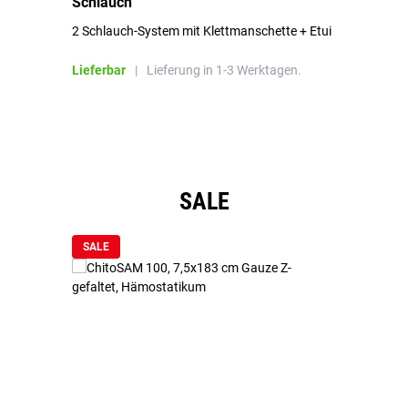
Schlauch
in
2 Schlauch-System mit Klettmanschette + Etui
To
Bl
Lieferbar
|
Lieferung in 1-3 Werktagen.
Li
Produktgalerie überspringen
SALE
SALE