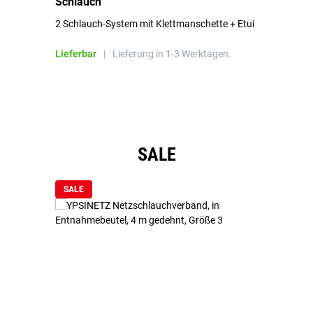
Schlauch
in
2 Schlauch-System mit Klettmanschette + Etui
To
Bl
Lieferbar
|
Lieferung in 1-3 Werktagen.
Li
Produktgalerie überspringen
SALE
SALE