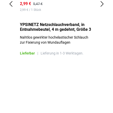
2,99 €
7,
5,47 €
2,99 € / 1 Stück
0,1
YPSINETZ Netzschlauchverband, in
YP
Entnahmebeutel, 4 m gedehnt, Größe 3
Ki
Nahtlos gewirkter hochelastischer Schlauch
zur Fixierung von Wundauflagen
Li
Lieferbar
|
Lieferung in 1-3 Werktagen.