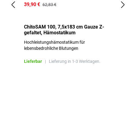
39,90 €
18
62,83 €
ChitoSAM 100, 7,5x183 cm Gauze Z-
Er
gefaltet, Hämostatikum
N
Hochleistungshämostatikum für
Mi
lebensbedrohliche Blutungen
Li
Lieferbar
|
Lieferung in 1-3 Werktagen.