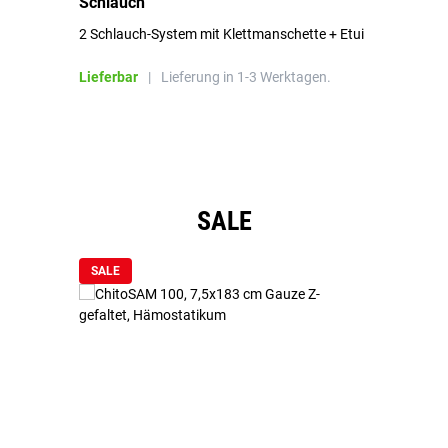
Schlauch
in
2 Schlauch-System mit Klettmanschette + Etui
To
Bl
Lieferbar
|
Lieferung in 1-3 Werktagen.
Li
Produktgalerie überspringen
SALE
SALE