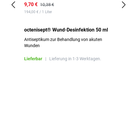
9,70 €
10
10,38 €
194,00 € / 1 Liter
de
octenisept® Wund-Desinfektion 50 ml
Pa
Antiseptikum zur Behandlung von akuten
10
Wunden
al
ha
Lieferbar
|
Lieferung in 1-3 Werktagen.
Li