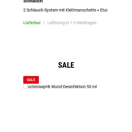
Schlauch
in
2 Schlauch-System mit Klettmanschette + Etui
To
Bl
Lieferbar
|
Lieferung in 1-3 Werktagen.
Li
Produktgalerie überspringen
SALE
SALE