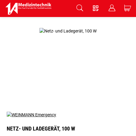
V
B
C
Zum Hauptinhalt springen
NETZ- UND LADEGERÄT, 100 W