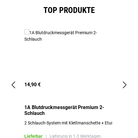
Produktgalerie überspringen
TOP PRODUKTE
14,90 €
1,
1A Blutdruckmessgerät Premium 2-
1A
Schlauch
in
2 Schlauch-System mit Klettmanschette + Etui
To
Bl
Lieferbar
|
Lieferung in 1-3 Werktagen.