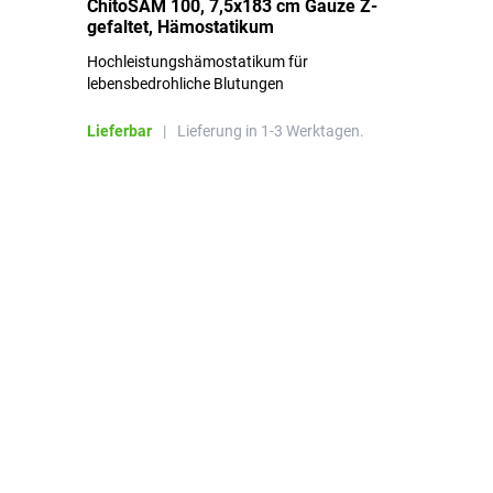
ChitoSAM 100, 7,5x183 cm Gauze Z-
Er
gefaltet, Hämostatikum
N
Hochleistungshämostatikum für
Mi
lebensbedrohliche Blutungen
Li
Lieferbar
|
Lieferung in 1-3 Werktagen.