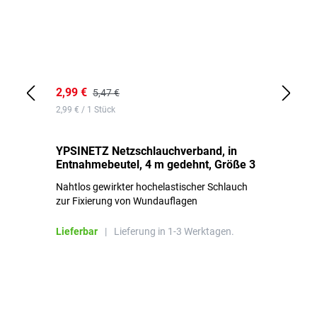
2,99 €
7,
5,47 €
2,99 € / 1 Stück
0,1
YPSINETZ Netzschlauchverband, in
YP
Entnahmebeutel, 4 m gedehnt, Größe 3
Ki
Nahtlos gewirkter hochelastischer Schlauch
zur Fixierung von Wundauflagen
Li
Lieferbar
|
Lieferung in 1-3 Werktagen.