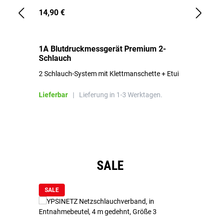
14,90 €
1,
1A Blutdruckmessgerät Premium 2-
1A
Schlauch
in
2 Schlauch-System mit Klettmanschette + Etui
To
Bl
Lieferbar
|
Lieferung in 1-3 Werktagen.
Li
Produktgalerie überspringen
SALE
SALE