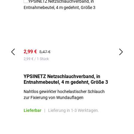
2,99 €
7,
5,47 €
2,99 € / 1 Stück
0,1
YPSINETZ Netzschlauchverband, in
YP
Entnahmebeutel, 4 m gedehnt, Größe 3
Ki
Nahtlos gewirkter hochelastischer Schlauch
zur Fixierung von Wundauflagen
Li
Lieferbar
|
Lieferung in 1-3 Werktagen.