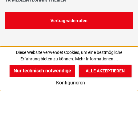
Vertrag widerrufen
Diese Website verwendet Cookies, um eine bestmögliche
391,05 €
Erfahrung bieten zu können.
Mehr Informationen ...
C
328,61 € zzgl. MwSt., | zzgl. Versand
Nur technisch notwendige
ALLE AKZEPTIEREN
w
v
B
Konfigurieren
Start
Produkte
Anmelden