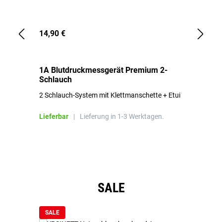
14,90 €
1,
1A Blutdruckmessgerät Premium 2-
1A
Schlauch
in
2 Schlauch-System mit Klettmanschette + Etui
To
Bl
Lieferbar
|
Lieferung in 1-3 Werktagen.
Li
Produktgalerie überspringen
SALE
SALE