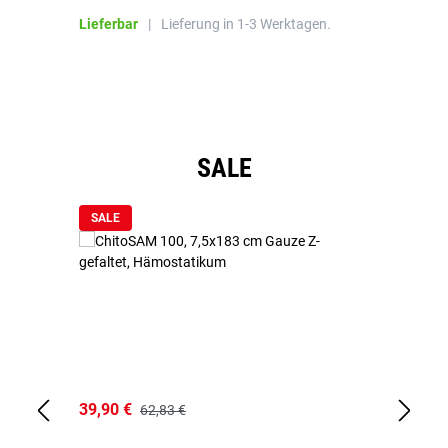
Bl
Lieferbar
|
Lieferung in 1-3 Werktagen.
Li
Produktgalerie überspringen
SALE
SALE
39,90 €
18
62,83 €