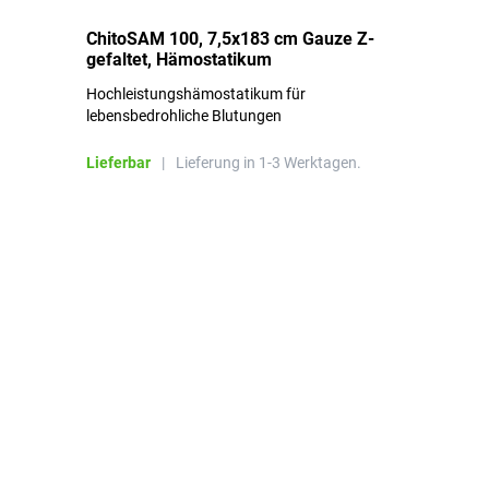
ChitoSAM 100, 7,5x183 cm Gauze Z-
Er
gefaltet, Hämostatikum
N
Hochleistungshämostatikum für
Mi
lebensbedrohliche Blutungen
Li
Lieferbar
|
Lieferung in 1-3 Werktagen.