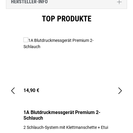
HERSTELLER-INFO
Produktgalerie überspringen
TOP PRODUKTE
14,90 €
1,
1A Blutdruckmessgerät Premium 2-
1A
Schlauch
in
2 Schlauch-System mit Klettmanschette + Etui
To