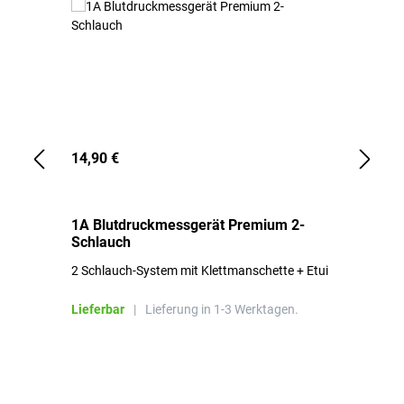
14,90 €
1,
1A Blutdruckmessgerät Premium 2-
1A
Schlauch
in
2 Schlauch-System mit Klettmanschette + Etui
To
Bl
Lieferbar
|
Lieferung in 1-3 Werktagen.
Li