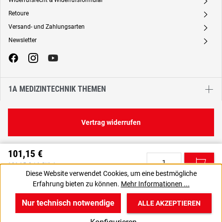
Widerrufsrecht & Widerrufsformular
A
Retoure
A
Versand- und Zahlungsarten
A
Newsletter
A
1A MEDIZINTECHNIK THEMEN
Vertrag widerrufen
101,15 €
C
101,15 € / 1 Stück
Diese Website verwendet Cookies, um eine bestmögliche
85,00 € zzgl. MwSt., | zzgl. Versand
Erfahrung bieten zu können.
Mehr Informationen ...
VPE gewünscht? Dann die zu bestellende Anzahl auf 1 setzen.
J
Nur technisch notwendige
ALLE AKZEPTIEREN
w
v
B