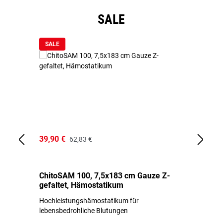
Produktgalerie überspringen
SALE
SALE
39,90 €
18
62,83 €
ChitoSAM 100, 7,5x183 cm Gauze Z-
Er
gefaltet, Hämostatikum
N
Hochleistungshämostatikum für
Mi
lebensbedrohliche Blutungen