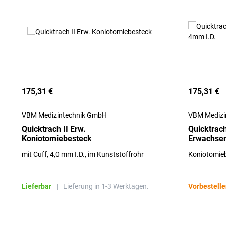
175,31 €
175,31 €
VBM Medizintechnik GmbH
VBM Medizi
Quicktrach II Erw.
Quicktrach
Koniotomiebesteck
Erwachsen
mit Cuff, 4,0 mm I.D., im Kunststoffrohr
Koniotomieb
Lieferbar
|
Lieferung in 1-3 Werktagen.
Vorbestell