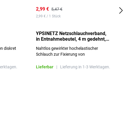
2,99 €
7
5,47 €
2,99 € / 1 Stück
0,
YPSINETZ Netzschlauchverband,
Y
in Entnahmebeutel, 4 m gedehnt,
w
Größe 3
S
n diskret
Nahtlos gewirkter hochelastischer
n
Schlauch zur Fixierung von
Wundauflagen
Werktagen.
Lieferbar
|
Lieferung in 1-3 Werktagen.
L