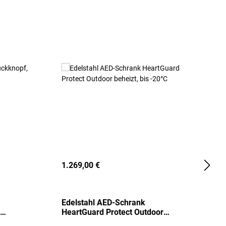
1.269,00 €
2
Edelstahl AED-Schrank
T
HeartGuard Protect Outdoor
I
beheizt, bis -20°C
S