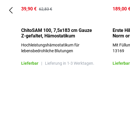
39,90 €
189,00 
62,83 €
ChitoSAM 100, 7,5x183 cm Gauze
Erste Hi
Z-gefaltet, Hämostatikum
Norm o
Hochleistungshämostatikum für
Mit Füllu
lebensbedrohliche Blutungen
13169
Lieferbar
|
Lieferung in 1-3 Werktagen.
Lieferbar