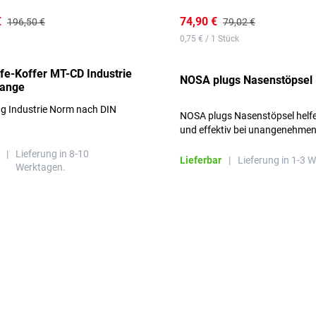
€
74,90 €
196,50 €
79,02 €
0,75 € / 1 Stück
lfe-Koffer MT-CD Industrie
NOSA plugs Nasenstöpsel
range
ng Industrie Norm nach DIN
NOSA plugs Nasenstöpsel helfe
und effektiv bei unangenehme
Gerüchen, ohne die Atmung zu
|
Lieferung in 8-10
beeinträchtigen.
Lieferbar
|
Lieferung in 1-3 
Werktagen.