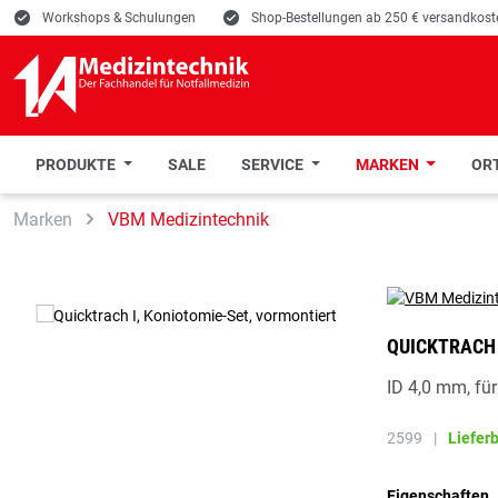
E
Workshops & Schulungen
E
Shop-Bestellungen ab 250 € versandkoste
PRODUKTE
SALE
SERVICE
MARKEN
ORT
 Hauptinhalt springen
Zur Suche springen
Zur Hauptnavigation springen
Marken
VBM Medizintechnik
QUICKTRACH 
ID 4,0 mm, fü
2599
|
Liefer
Eigenschaften