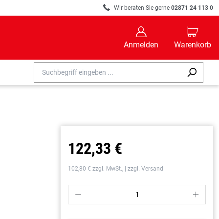
R
Wir beraten Sie gerne
02871 24 113 0
B
C
Anmelden
Warenkorb
122,33 €
102,80 € zzgl. MwSt., | zzgl. Versand
P
S