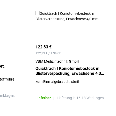
122,33 €
122,33 € / 1 Stück
VBM Medizintechnik GmbH
et,
Quicktrach I Koniotomiebesteck in
Blisterverpackung, Erwachsene 4,0
mm
stoffröhre
zum Einmalgebrauch, steril
Werktagen.
Lieferbar
|
Lieferung in 16-18 Werktagen.