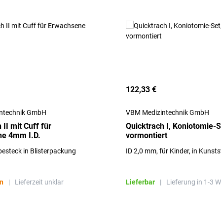
122,33 €
ntechnik GmbH
VBM Medizintechnik GmbH
 II mit Cuff für
Quicktrach I, Koniotomie-S
e 4mm I.D.
vormontiert
esteck in Blisterpackung
ID 2,0 mm, für Kinder, in Kunst
en
|
Lieferzeit unklar
Lieferbar
|
Lieferung in 1-3 