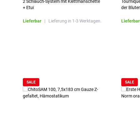
2 Schlauch-System mit Klettmanschette
Tournique
+ Etui
der Blute
Lieferbar
|
Lieferung in 1-3 Werktagen.
Lieferbar
Produktgalerie überspringen
SALE
SALE