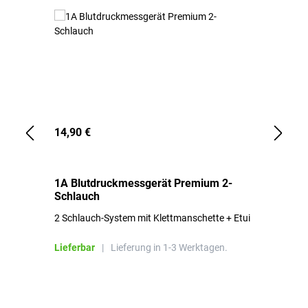
14,90 €
1,
1A Blutdruckmessgerät Premium 2-
1A
Schlauch
in
2 Schlauch-System mit Klettmanschette + Etui
To
Bl
Lieferbar
|
Lieferung in 1-3 Werktagen.
Li