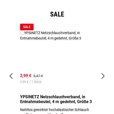
Produktgalerie überspringen
SALE
SALE
2,99 €
7,
5,47 €
2,99 € / 1 Stück
0,1
YPSINETZ Netzschlauchverband, in
YP
Entnahmebeutel, 4 m gedehnt, Größe 3
Ki
Nahtlos gewirkter hochelastischer Schlauch