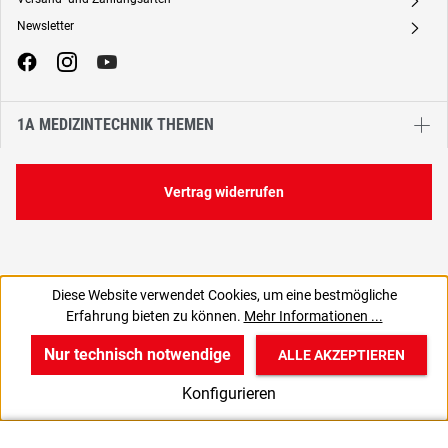
A
Newsletter
A
1A MEDIZINTECHNIK THEMEN
Vertrag widerrufen
Diese Website verwendet Cookies, um eine bestmögliche
274,90 €
Erfahrung bieten zu können.
Mehr Informationen ...
C
231,01 € zzgl. MwSt., | zzgl. Versand
Nur technisch notwendige
ALLE AKZEPTIEREN
w
v
B
Konfigurieren
Start
Produkte
Anmelden