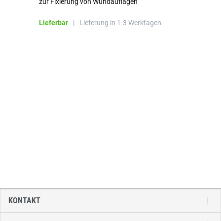
zur Fixierung von Wundauflagen
Li
Lieferbar
|
Lieferung in 1-3 Werktagen.
KONTAKT