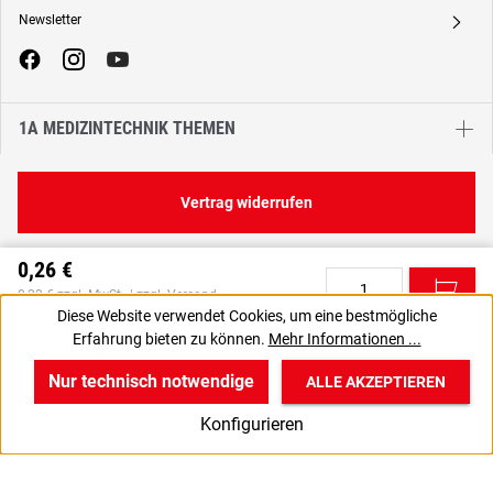
Newsletter
A
1A MEDIZINTECHNIK THEMEN
Vertrag widerrufen
0,26 €
C
0,22 € zzgl. MwSt., | zzgl. Versand
Diese Website verwendet Cookies, um eine bestmögliche
Erfahrung bieten zu können.
Mehr Informationen ...
VPE gewünscht? Dann die zu bestellende Anzahl auf 108
J
setzen.
Nur technisch notwendige
ALLE AKZEPTIEREN
w
v
B
Konfigurieren
Start
Produkte
Anmelden