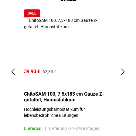
SALE
39,90 €
18
62,83 €
ChitoSAM 100, 7,5x183 cm Gauze Z-
Er
gefaltet, Hämostatikum
N
Hochleistungshämostatikum für
Mi
lebensbedrohliche Blutungen
Li
Lieferbar
|
Lieferung in 1-3 Werktagen.