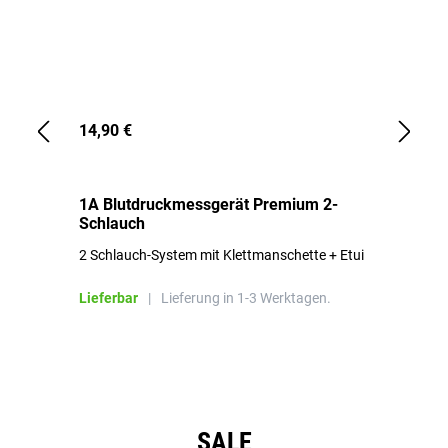
14,90 €
1,
1A Blutdruckmessgerät Premium 2-
1A
Schlauch
in
2 Schlauch-System mit Klettmanschette + Etui
To
Bl
Lieferbar
|
Lieferung in 1-3 Werktagen.
Li
Produktgalerie überspringen
SALE