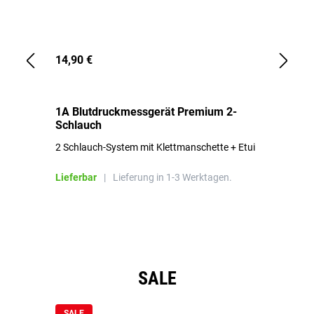
14,90 €
1,
1A Blutdruckmessgerät Premium 2-
1A
Schlauch
in
2 Schlauch-System mit Klettmanschette + Etui
To
Bl
Lieferbar
|
Lieferung in 1-3 Werktagen.
Li
Produktgalerie überspringen
SALE
SALE