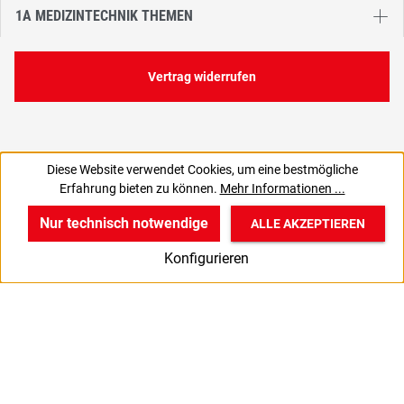
1A MEDIZINTECHNIK THEMEN
Vertrag widerrufen
Diese Website verwendet Cookies, um eine bestmögliche
29,01 €
Erfahrung bieten zu können.
Mehr Informationen ...
C
24,38 € zzgl. MwSt., | zzgl. Versand
Nur technisch notwendige
ALLE AKZEPTIEREN
w
v
B
Konfigurieren
Start
Produkte
Anmelden