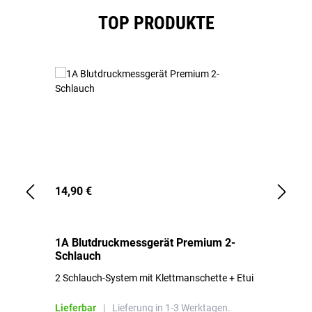
Produktgalerie überspringen
TOP PRODUKTE
14,90 €
1,
1A Blutdruckmessgerät Premium 2-
1A
Schlauch
in
2 Schlauch-System mit Klettmanschette + Etui
To
Bl
Lieferbar
|
Lieferung in 1-3 Werktagen.