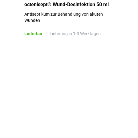
de
octenisept® Wund-Desinfektion 50 ml
Pa
Antiseptikum zur Behandlung von akuten
10
Wunden
al
ha
Lieferbar
|
Lieferung in 1-3 Werktagen.
Li