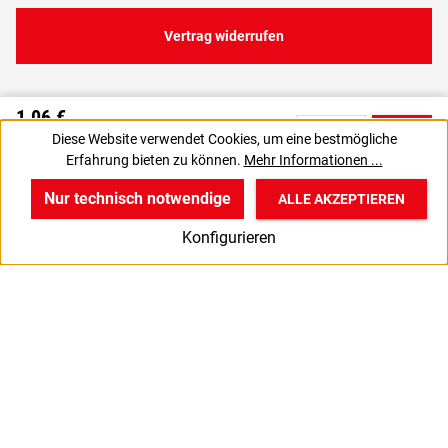
Vertrag widerrufen
1,06 €
C
Diese Website verwendet Cookies, um eine bestmögliche
0,89 € zzgl. MwSt., | zzgl. Versand
Erfahrung bieten zu können.
Mehr Informationen ...
VPE gewünscht? Dann die zu bestellende Anzahl auf 25 setzen.
J
Nur technisch notwendige
ALLE AKZEPTIEREN
w
v
B
Konfigurieren
Start
Produkte
Anmelden