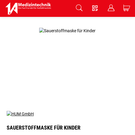
V
B
C
Zum Hauptinhalt springen
SAUERSTOFFMASKE FÜR KINDER