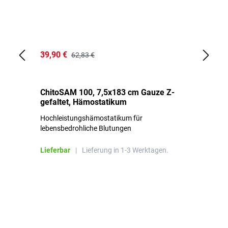
39,90 €
18
62,83 €
ChitoSAM 100, 7,5x183 cm Gauze Z-
Er
gefaltet, Hämostatikum
N
Hochleistungshämostatikum für
Mi
lebensbedrohliche Blutungen
Li
Lieferbar
|
Lieferung in 1-3 Werktagen.