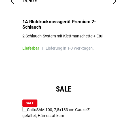
14,90 €
1,
1A Blutdruckmessgerät Premium 2-
1A
Schlauch
in
2 Schlauch-System mit Klettmanschette + Etui
To
Bl
Lieferbar
|
Lieferung in 1-3 Werktagen.
Li
Produktgalerie überspringen
SALE
SALE