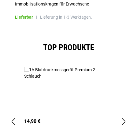
Immobilisationskragen für Erwachsene
Lieferbar
|
Lieferung in 1-3 Werktagen.
Produktgalerie überspringen
TOP PRODUKTE
14,90 €
1,