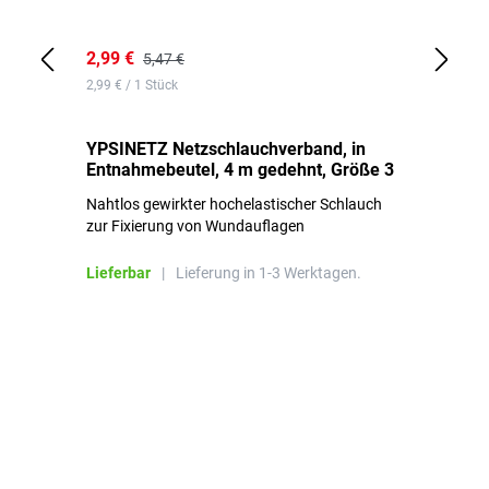
2,99 €
7,
5,47 €
2,99 € / 1 Stück
0,1
YPSINETZ Netzschlauchverband, in
YP
Entnahmebeutel, 4 m gedehnt, Größe 3
Ki
Nahtlos gewirkter hochelastischer Schlauch
zur Fixierung von Wundauflagen
Li
Lieferbar
|
Lieferung in 1-3 Werktagen.