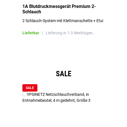
1A Blutdruckmessgerät Premium 2-
1A
Schlauch
in
2 Schlauch-System mit Klettmanschette + Etui
To
Bl
Lieferbar
|
Lieferung in 1-3 Werktagen.
Li
Produktgalerie überspringen
SALE
SALE