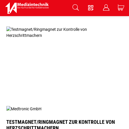
V
B
C
Zum Hauptinhalt springen
TESTMAGNET/RINGMAGNET ZUR KONTROLLE VON
HERZSCHRITTMACHERN