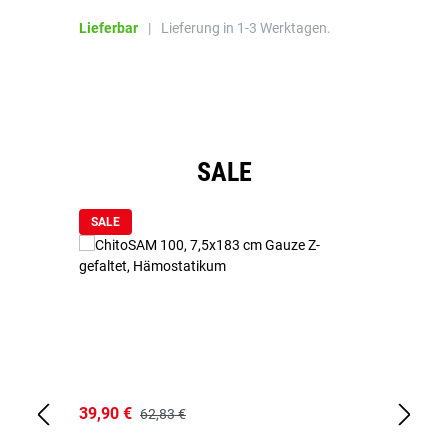
Bl
Lieferbar
|
Lieferung in 1-3 Werktagen.
Li
Produktgalerie überspringen
SALE
SALE
39,90 €
18
62,83 €