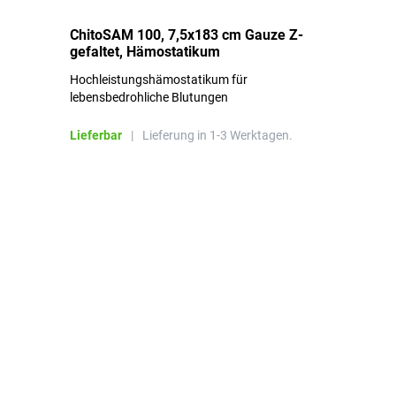
ChitoSAM 100, 7,5x183 cm Gauze Z-
Er
gefaltet, Hämostatikum
N
Hochleistungshämostatikum für
Mi
lebensbedrohliche Blutungen
Li
Lieferbar
|
Lieferung in 1-3 Werktagen.