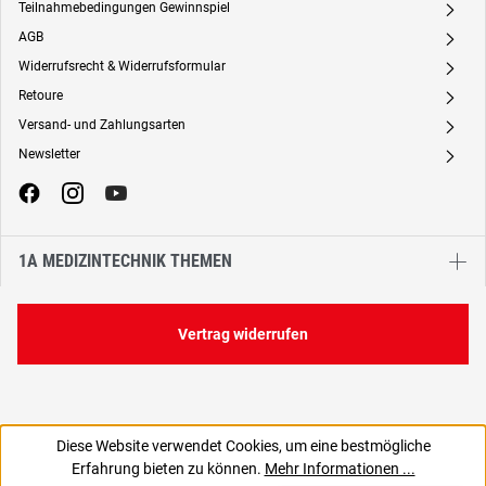
Teilnahmebedingungen Gewinnspiel
A
AGB
A
Widerrufsrecht & Widerrufsformular
A
Retoure
A
Versand- und Zahlungsarten
A
Newsletter
A
1A MEDIZINTECHNIK THEMEN
Vertrag widerrufen
Diese Website verwendet Cookies, um eine bestmögliche
7,18 €
Erfahrung bieten zu können.
Mehr Informationen ...
C
6,03 € zzgl. MwSt., | zzgl. Versand