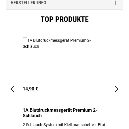
HERSTELLER-INFO
Produktgalerie überspringen
TOP PRODUKTE
14,90 €
1,
1A Blutdruckmessgerät Premium 2-
1A
Schlauch
in
2 Schlauch-System mit Klettmanschette + Etui
To