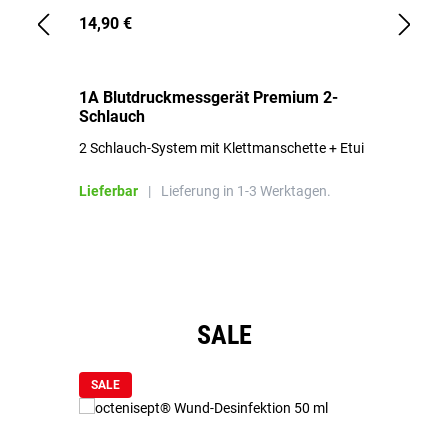
14,90 €
1,
1A Blutdruckmessgerät Premium 2-
1A
Schlauch
in
2 Schlauch-System mit Klettmanschette + Etui
To
Bl
Lieferbar
|
Lieferung in 1-3 Werktagen.
Li
Produktgalerie überspringen
SALE
SALE