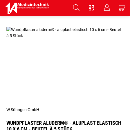
V
B
C
Zum Hauptinhalt springen
W.Söhngen GmbH
WUNDPFLASTER ALUDERM® - ALUPLAST ELASTISCH
10 X 6 CM - BEUTEL À 5 STÜCK