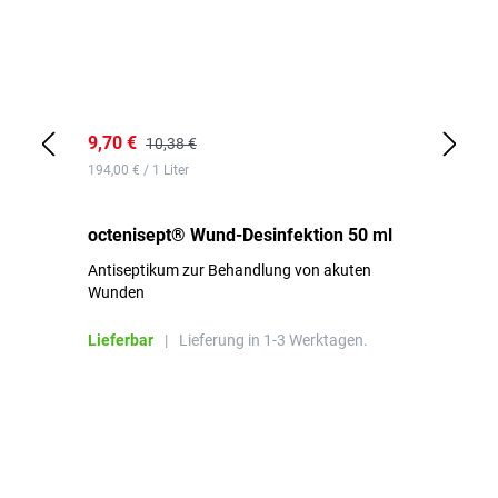
9,70 €
10
10,38 €
194,00 € / 1 Liter
de
octenisept® Wund-Desinfektion 50 ml
Pa
Antiseptikum zur Behandlung von akuten
10
Wunden
al
ha
Lieferbar
|
Lieferung in 1-3 Werktagen.
Li