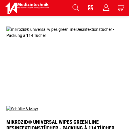
V
B
C
Zum Hauptinhalt springen
MIKROZID® UNIVERSAL WIPES GREEN LINE
DESINFEKTIONSTÜCHER - PACKUNG À 114 TÜCHER