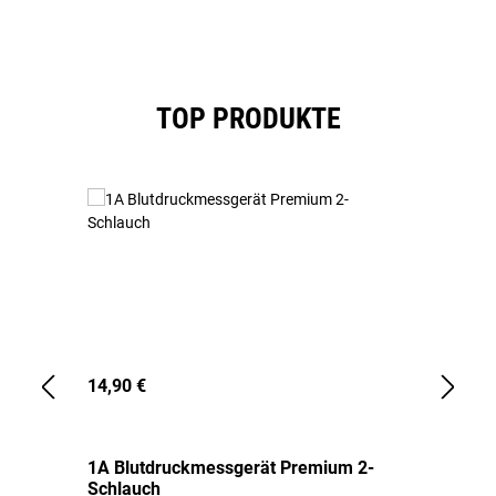
Produktgalerie überspringen
TOP PRODUKTE
14,90 €
1,
1A Blutdruckmessgerät Premium 2-
1A
Schlauch
in