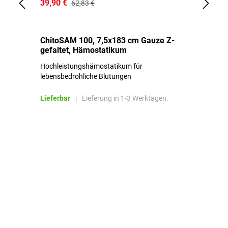
39,90 €
18
62,83 €
ChitoSAM 100, 7,5x183 cm Gauze Z-
Er
gefaltet, Hämostatikum
N
Hochleistungshämostatikum für
Mi
lebensbedrohliche Blutungen
Li
Lieferbar
|
Lieferung in 1-3 Werktagen.