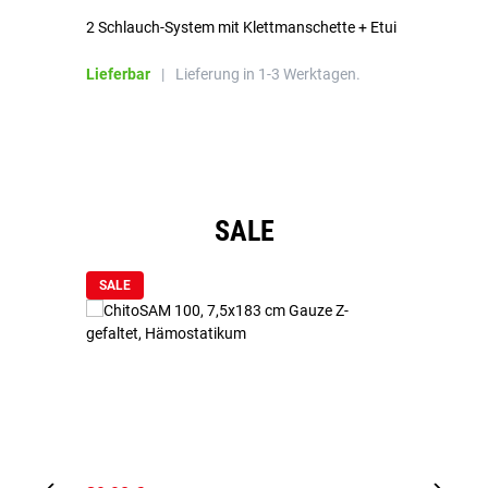
2 Schlauch-System mit Klettmanschette + Etui
To
Bl
Lieferbar
|
Lieferung in 1-3 Werktagen.
Li
Produktgalerie überspringen
SALE
SALE