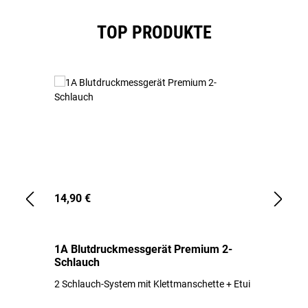
Produktgalerie überspringen
TOP PRODUKTE
14,90 €
1,
1A Blutdruckmessgerät Premium 2-
1A
Schlauch
in
2 Schlauch-System mit Klettmanschette + Etui
To
Bl