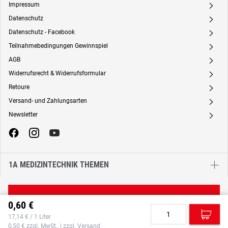
Impressum
A
Datenschutz
A
Datenschutz - Facebook
A
Teilnahmebedingungen Gewinnspiel
A
AGB
A
Widerrufsrecht & Widerrufsformular
A
Retoure
A
Versand- und Zahlungsarten
A
Newsletter
A
1A MEDIZINTECHNIK THEMEN
Vertrag widerrufen
0,60 €
C
17,14 € / 1 Liter
0,50 € zzgl. MwSt., | zzgl. Versand