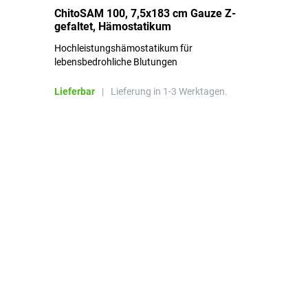
ChitoSAM 100, 7,5x183 cm Gauze Z-
Er
gefaltet, Hämostatikum
N
Hochleistungshämostatikum für
Mi
lebensbedrohliche Blutungen
Li
Lieferbar
|
Lieferung in 1-3 Werktagen.