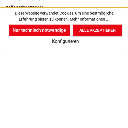
Staffelpreise anzeigen
Diese Website verwendet Cookies, um eine bestmögliche
Erfahrung bieten zu können.
Mehr Informationen ...
VPE gewünscht? Dann die zu bestellende Anzahl auf 1000
J
setzen.
Nur technisch notwendige
ALLE AKZEPTIEREN
w
v
B
Konfigurieren
Start
Produkte
Anmelden