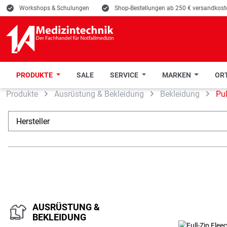
E
Workshops & Schulungen
E
Shop-Bestellungen ab 250 € versandkoste
PRODUKTE
SALE
SERVICE
MARKEN
ORT
Produkte
Ausrüstung & Bekleidung
Bekleidung
Pul
 Hauptinhalt springen
Zur Suche springen
Zur Hauptnavigation springen
Hersteller
AUSRÜSTUNG &
BEKLEIDUNG