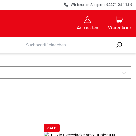
R
Wir beraten Sie gerne
02871 24 113 0
B
C
Anmelden
Warenkorb
A
SALE