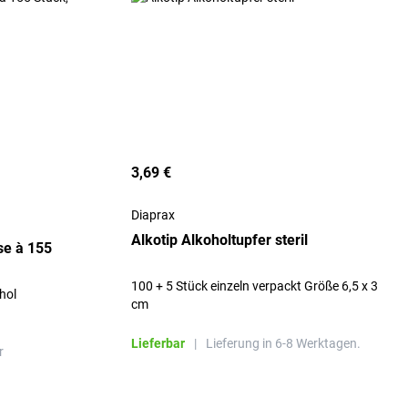
3,69 €
Diaprax
Alkotip Alkoholtupfer steril
se à 155
100 + 5 Stück einzeln verpackt Größe 6,5 x 3
hol
cm
Lieferbar
|
Lieferung in 6-8 Werktagen.
r