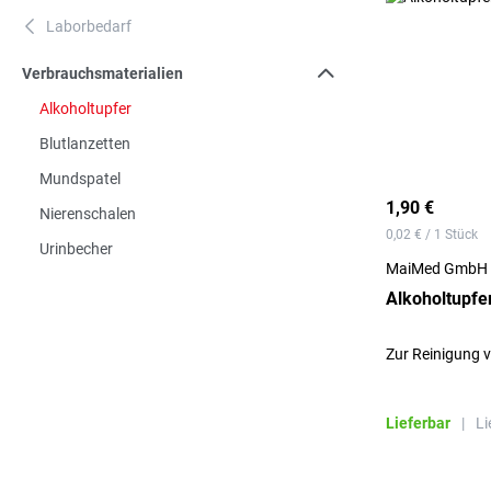
Laborbedarf
A
Verbrauchsmaterialien
Alkoholtupfer
Blutlanzetten
Mundspatel
1,90 €
Nierenschalen
0,02 € / 1 Stück
Urinbecher
MaiMed GmbH
Alkoholtupfe
Zur Reinigung v
Lieferbar
|
Li