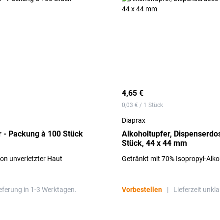
4,65 €
0,03 € / 1 Stück
Diaprax
r - Packung à 100 Stück
Alkoholtupfer, Dispenserdo
Stück, 44 x 44 mm
on unverletzter Haut
Getränkt mit 70% Isopropyl-Alko
eferung in 1-3 Werktagen.
Vorbestellen
|
Lieferzeit unkla