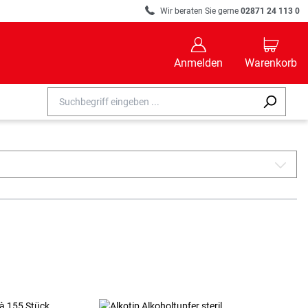
R
Wir beraten Sie gerne
02871 24 113 0
B
C
Anmelden
Warenkorb
A