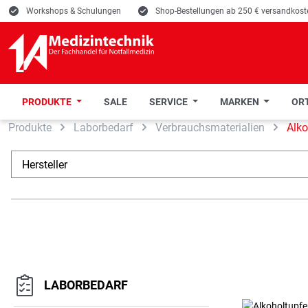
E
Workshops & Schulungen
E
Shop-Bestellungen ab 250 € versandkoste
PRODUKTE
SALE
SERVICE
MARKEN
ORT
Produkte
Laborbedarf
Verbrauchsmaterialien
Alko
 Hauptinhalt springen
Zur Suche springen
Zur Hauptnavigation springen
Hersteller
LABORBEDARF