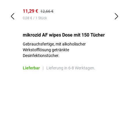
11,29 €
12
12,66 €
0,08 € / 1 Stück
0,8
mikrozid AF wipes Dose mit 150 Tücher
mi
De
Gebrauchsfertige, mit alkoholischer
Na
Ge
Wirkstofflösung getränkte
Fl
Desinfektionstücher.
Li
Lieferbar
|
Lieferung in 6-8 Werktagen.