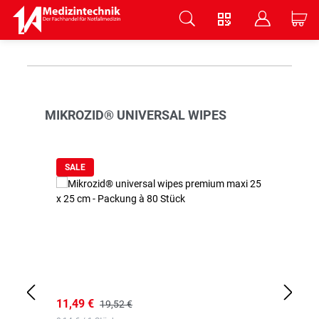
V
B
C
Zum Hauptinhalt springen
Produktgalerie überspringen
MIKROZID® UNIVERSAL WIPES
SALE
11,49 €
9,
19,52 €