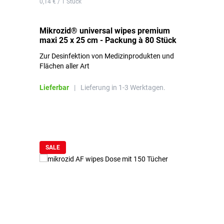
0,14 € / 1 Stück
0,1
Mikrozid® universal wipes premium
mi
maxi 25 x 25 cm - Packung à 80 Stück
x 
Zur Desinfektion von Medizinprodukten und
Zu
Flächen aller Art
Fl
Lieferbar
|
Lieferung in 1-3 Werktagen.
Li
Produktgalerie überspringen
SALE