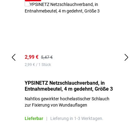
2,99 €
7,
5,47 €
2,99 € / 1 Stück
0,1
YPSINETZ Netzschlauchverband, in
YP
Entnahmebeutel, 4 m gedehnt, Größe 3
Ki
Nahtlos gewirkter hochelastischer Schlauch
zur Fixierung von Wundauflagen
Li
Lieferbar
|
Lieferung in 1-3 Werktagen.