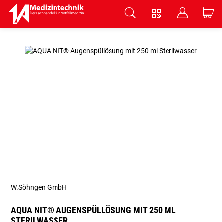
V
B
C
Zum Hauptinhalt springen
W.Söhngen GmbH
AQUA NIT® AUGENSPÜLLÖSUNG MIT 250 ML
STERILWASSER