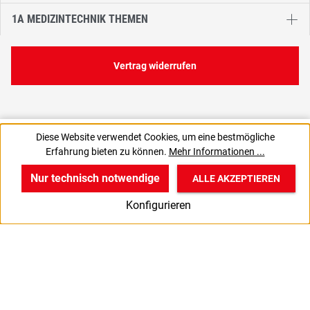
1A MEDIZINTECHNIK THEMEN
Vertrag widerrufen
18,09 €
Diese Website verwendet Cookies, um eine bestmögliche
C
72,36 € / 1 Liter
Erfahrung bieten zu können.
Mehr Informationen ...
15,20 € zzgl. MwSt., | zzgl. Versand
Nur technisch notwendige
ALLE AKZEPTIEREN
w
v
B
Konfigurieren
Start
Produkte
Anmelden