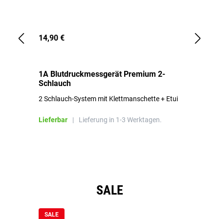
14,90 €
1,
1A Blutdruckmessgerät Premium 2-
1A
Schlauch
in
2 Schlauch-System mit Klettmanschette + Etui
To
Bl
Lieferbar
|
Lieferung in 1-3 Werktagen.
Li
Produktgalerie überspringen
SALE
SALE