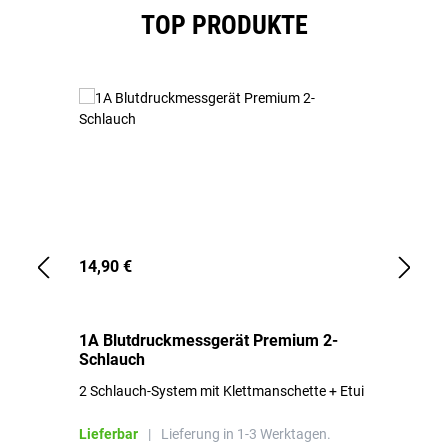
Produktgalerie überspringen
TOP PRODUKTE
14,90 €
1,
1A Blutdruckmessgerät Premium 2-
1A
Schlauch
in
2 Schlauch-System mit Klettmanschette + Etui
To
Bl
Lieferbar
|
Lieferung in 1-3 Werktagen.