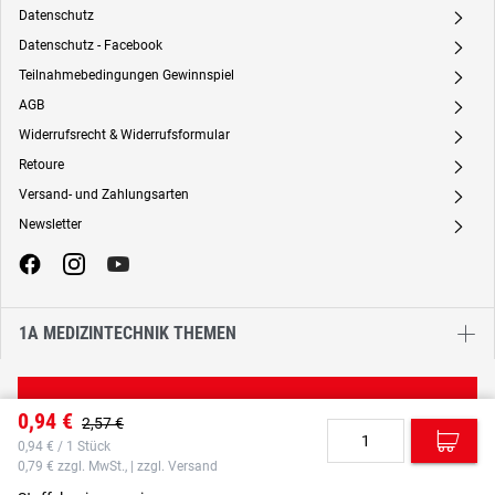
Datenschutz
A
Datenschutz - Facebook
A
Teilnahmebedingungen Gewinnspiel
A
AGB
A
Widerrufsrecht & Widerrufsformular
A
Retoure
A
Versand- und Zahlungsarten
A
Newsletter
A
1A MEDIZINTECHNIK THEMEN
Vertrag widerrufen
0,94 €
2,57 €
C
0,94 € / 1 Stück
0,79 € zzgl. MwSt., | zzgl. Versand