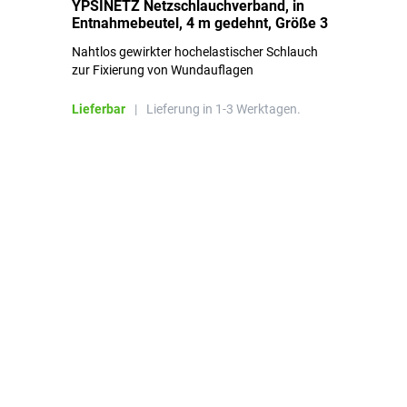
YPSINETZ Netzschlauchverband, in
YP
Entnahmebeutel, 4 m gedehnt, Größe 3
Ki
Nahtlos gewirkter hochelastischer Schlauch
zur Fixierung von Wundauflagen
Li
Lieferbar
|
Lieferung in 1-3 Werktagen.