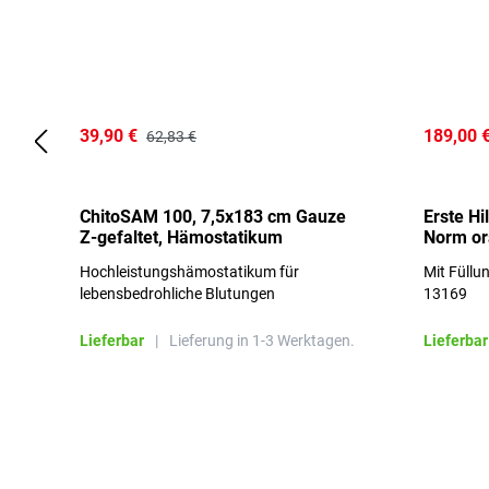
39,90 €
189,00 
62,83 €
ChitoSAM 100, 7,5x183 cm Gauze
Erste Hi
Z-gefaltet, Hämostatikum
Norm o
Hochleistungshämostatikum für
Mit Füllu
lebensbedrohliche Blutungen
13169
Lieferbar
|
Lieferung in 1-3 Werktagen.
Lieferbar