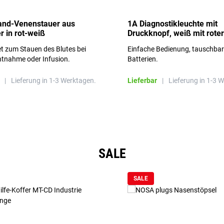
and-Venenstauer aus
1A Diagnostikleuchte mit
r in rot-weiß
Druckknopf, weiß mit roter
Aufschrift
t zum Stauen des Blutes bei
Einfache Bedienung, tauschba
ntnahme oder Infusion.
Batterien.
|
Lieferung in 1-3 Werktagen.
Lieferbar
|
Lieferung in 1-3 
SALE
SALE