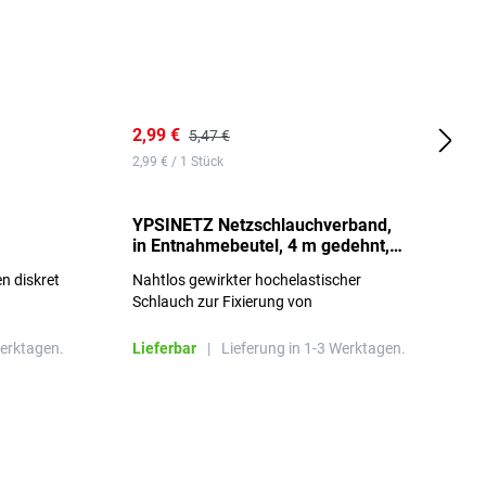
2,99 €
7
5,47 €
2,99 € / 1 Stück
0,
YPSINETZ Netzschlauchverband,
Y
in Entnahmebeutel, 4 m gedehnt,
w
Größe 3
S
n diskret
Nahtlos gewirkter hochelastischer
n
Schlauch zur Fixierung von
Wundauflagen
Werktagen.
Lieferbar
|
Lieferung in 1-3 Werktagen.
L