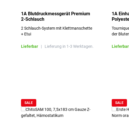
1A Blutdruckmessgerät Premium
1A Einh
2-Schlauch
Polyeste
2 Schlauch-System mit Klettmanschette
Tournique
+ Etui
der Blute
Lieferbar
|
Lieferung in 1-3 Werktagen.
Lieferbar
Produktgalerie überspringen
SALE
SALE