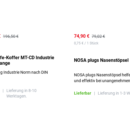
€
74,90 €
196,50 €
79,02 €
0,75 € / 1 Stück
lfe-Koffer MT-CD Industrie
NOSA plugs Nasenstöpsel
range
ng Industrie Norm nach DIN
NOSA plugs Nasenstöpsel helfe
und effektiv bei unangenehme
Gerüchen, ohne die Atmung zu
|
Lieferung in 8-10
beeinträchtigen.
Lieferbar
|
Lieferung in 1-3 
Werktagen.