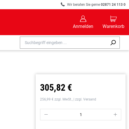
R
Wir beraten Sie gerne
02871 24 113 0
B
C
Anmelden
Warenkorb
305,82 €
256,99 € zzgl. MwSt., | zzgl. Versand
P
S