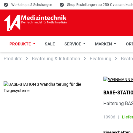
E
Workshops & Schulungen
E
Shop-Bestellungen ab 250 € versandkoste
PRODUKTE
SALE
SERVICE
MARKEN
ORT
 Hauptinhalt springen
Zur Suche springen
Zur Hauptnavigation springen
Produkte
Beatmung & Intubation
Beatmung
Beat
BASE-STATI
Halterung BA
10906
|
Liefe
Eigenschaften