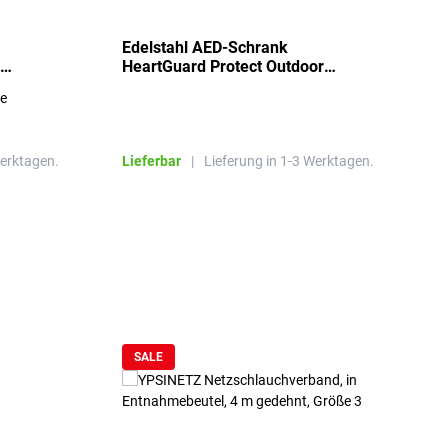
Edelstahl AED-Schrank
T
HeartGuard Protect Outdoor
I
beheizt, bis -20°C
S
re
E
R
Werktagen.
Lieferbar
|
Lieferung in 1-3 Werktagen.
L
SALE