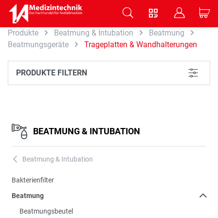
V
B
C
Produkte
Beatmung & Intubation
Beatmung
Zum Hauptinhalt springen
Beatmungsgeräte
Trageplatten & Wandhalterungen
PRODUKTE FILTERN
L
BEATMUNG & INTUBATION
Beatmung & Intubation
A
Bakterienfilter
Beatmung
Beatmungsbeutel