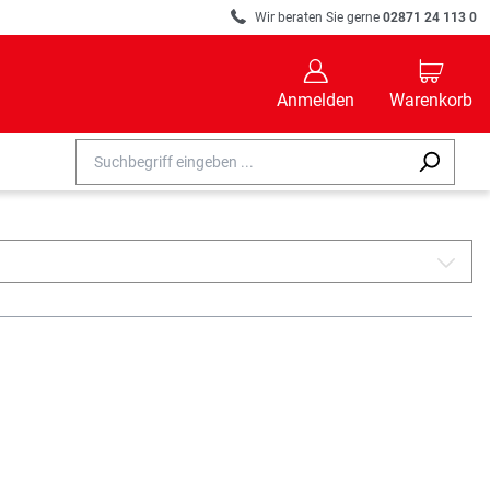
R
Wir beraten Sie gerne
02871 24 113 0
B
C
Anmelden
Warenkorb
A