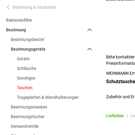
Beatmung & Intubation
A
Bakterienfilter
Beatmung
Beatmungsbeutel
Beatmungsgeräte
Bitte kontaktier
Geräte
Preisinformati
Schläuche
WEINMANN Em
Sonstiges
Schutztasch
Taschen
Zubehör und Er
Trageplatten & Wandhalterungen
Beatmungsmasken
Lieferbar
|
Li
Beatmungstücher
Demandventile