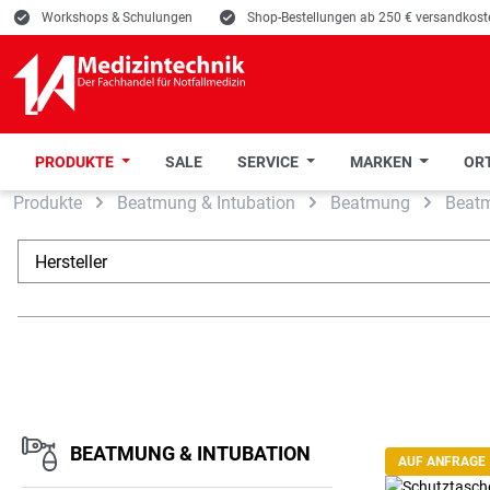
E
Workshops & Schulungen
E
Shop-Bestellungen ab 250 € versandkoste
PRODUKTE
SALE
SERVICE
MARKEN
ORT
Produkte
Beatmung & Intubation
Beatmung
Beat
 Hauptinhalt springen
Zur Suche springen
Zur Hauptnavigation springen
Hersteller
BEATMUNG & INTUBATION
AUF ANFRAGE