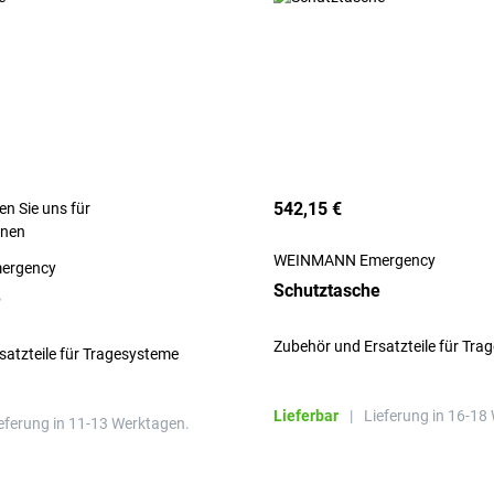
542,15 €
en Sie uns für
onen
WEINMANN Emergency
ergency
Schutztasche
e
Zubehör und Ersatzteile für Tra
satzteile für Tragesysteme
Lieferbar
|
Lieferung in 16-18
eferung in 11-13 Werktagen.