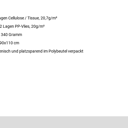
agen Cellulose / Tissue, 20,7g/m²
 2 Lagen PP-Vlies, 20g/m²
a. 340 Gramm
190x110 cm
ienisch und platzsparend im Polybeutel verpackt