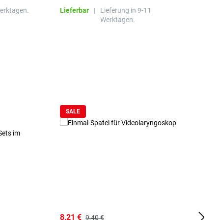
Werktagen.
Lieferbar
|
Lieferung in 9-11
L
Werktagen.
SALE
8,21 €
1
9,40 €