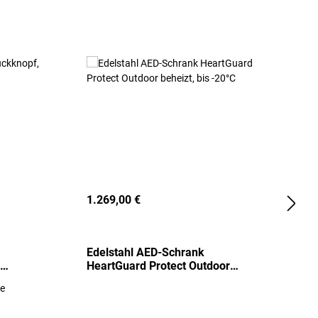
1.269,00 €
2
Edelstahl AED-Schrank
T
HeartGuard Protect Outdoor
I
beheizt, bis -20°C
S
re
E
R