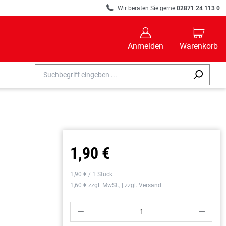
R
Wir beraten Sie gerne
02871 24 113 0
B
C
Anmelden
Warenkorb
1,90 €
1,90 € / 1 Stück
1,60 € zzgl. MwSt., | zzgl. Versand
P
S