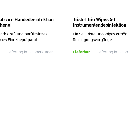
l care Händedesinfektion
Tristel Trio Wipes 50
thenol
Instrumentendesinfektion 
Sets im Karton
arbstoff- und parfümfreies
Ein Set Tristel Trio Wipes ermög
ches Einreibepräparat
Reiningungsvorgänge.
 hautfreundlich
|
Lieferung in 1-3 Werktagen.
Lieferbar
|
Lieferung in 1-3 