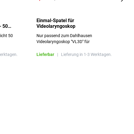
Einmal-Spatel für
O
- 50
Videolaryngoskop
licht 50
Nur passend zum Dahlhausen
g
Videolaryngoskop "VL3D" für
Einmalspatel
Werktagen.
Lieferbar
|
Lieferung in 1-3 Werktagen.
L