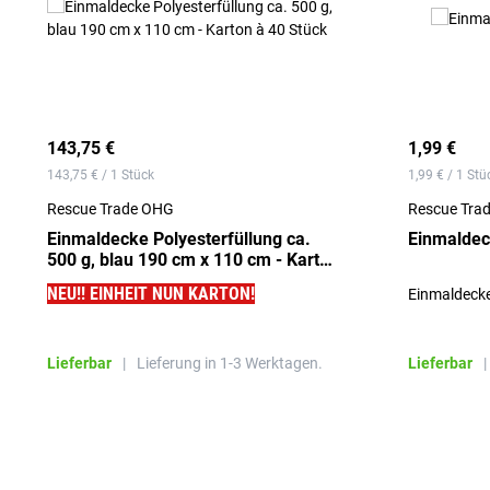
143,75 €
1,99 €
143,75 € / 1 Stück
1,99 € / 1 Stü
Rescue Trade OHG
Rescue Tra
Einmaldecke Polyesterfüllung ca.
Einmaldec
500 g, blau 190 cm x 110 cm - Karton
à 40 Stück
NEU!! EINHEIT NUN KARTON!
Einmaldecke,
Einmaldecke aus Polyester (dicke
Winterdecke)
Lieferbar
|
Lieferung in 1-3 Werktagen.
Lieferbar
|