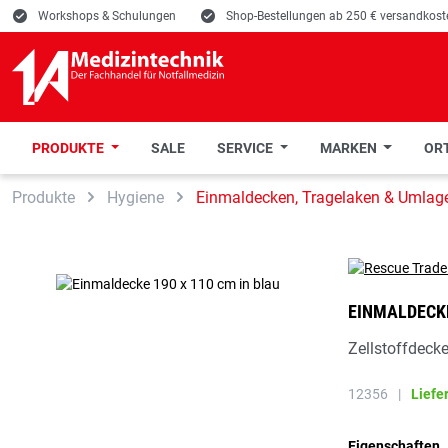
E
Workshops & Schulungen
E
Shop-Bestellungen ab 250 € versandkoste
PRODUKTE
SALE
SERVICE
MARKEN
ORT
 Hauptinhalt springen
Zur Suche springen
Zur Hauptnavigation springen
Produkte
Hygiene
Einmaldecken, Tragelaken & Umlag
EINMALDECKE
Zellstoffdeck
12356
|
Liefe
Eigenschaften