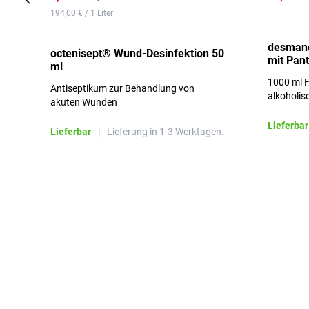
194,00 € / 1 Liter
desmano
octenisept® Wund-Desinfektion 50
mit Pan
ml
1000 ml F
Antiseptikum zur Behandlung von
alkoholis
akuten Wunden
besonders
Lieferbar
Lieferbar
|
Lieferung in 1-3 Werktagen.