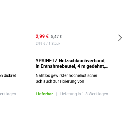
2,99 €
7
5,47 €
2,99 € / 1 Stück
0,
YPSINETZ Netzschlauchverband,
Y
in Entnahmebeutel, 4 m gedehnt,
w
Größe 3
S
n diskret
Nahtlos gewirkter hochelastischer
n
Schlauch zur Fixierung von
Wundauflagen
Werktagen.
Lieferbar
|
Lieferung in 1-3 Werktagen.
L