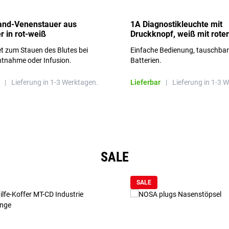
and-Venenstauer aus
1A Diagnostikleuchte mit
r in rot-weiß
Druckknopf, weiß mit roter
Aufschrift
t zum Stauen des Blutes bei
Einfache Bedienung, tauschba
ntnahme oder Infusion.
Batterien.
|
Lieferung in 1-3 Werktagen.
Lieferbar
|
Lieferung in 1-3 
SALE
SALE