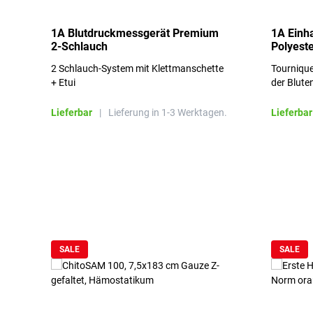
1A Blutdruckmessgerät Premium
1A Einh
2-Schlauch
Polyeste
2 Schlauch-System mit Klettmanschette
Tournique
+ Etui
der Blute
Lieferbar
|
Lieferung in 1-3 Werktagen.
Lieferbar
Produktgalerie überspringen
SALE
SALE