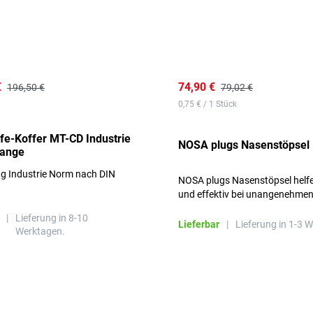
€
74,90 €
196,50 €
79,02 €
0,75 € / 1 Stück
lfe-Koffer MT-CD Industrie
NOSA plugs Nasenstöpsel
range
ng Industrie Norm nach DIN
NOSA plugs Nasenstöpsel helfe
und effektiv bei unangenehme
Gerüchen, ohne die Atmung zu
|
Lieferung in 8-10
beeinträchtigen.
Lieferbar
|
Lieferung in 1-3 
Werktagen.