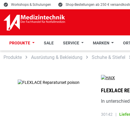
E
Workshops & Schulungen
E
Shop-Bestellungen ab 250 € versandkoste
PRODUKTE
SALE
SERVICE
MARKEN
ORT
 Hauptinhalt springen
Zur Suche springen
Zur Hauptnavigation springen
Produkte
Ausrüstung & Bekleidung
Schuhe & Stiefel
FLEXLACE R
In unterschied
30142
|
Liefe