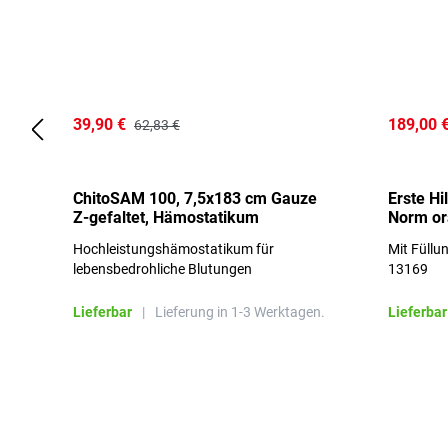
39,90 €
189,00 
62,83 €
ChitoSAM 100, 7,5x183 cm Gauze
Erste Hi
Z-gefaltet, Hämostatikum
Norm o
Hochleistungshämostatikum für
Mit Füllu
lebensbedrohliche Blutungen
13169
Lieferbar
|
Lieferung in 1-3 Werktagen.
Lieferbar