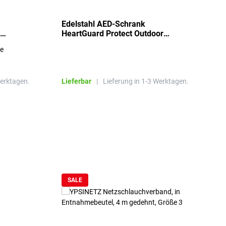
Edelstahl AED-Schrank
T
HeartGuard Protect Outdoor
I
beheizt, bis -20°C
S
re
E
R
Werktagen.
Lieferbar
|
Lieferung in 1-3 Werktagen.
L
SALE