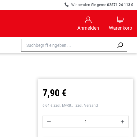
R
Wir beraten Sie gerne
02871 24 113 0
B
C
Anmelden
Warenkorb
7,90 €
6,64 € zzgl. MwSt., | zzgl. Versand
P
S