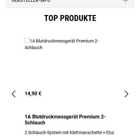
HERSTELLER-INFO
Produktgalerie überspringen
TOP PRODUKTE
14,90 €
1,
1A Blutdruckmessgerät Premium 2-
1A
Schlauch
in
2 Schlauch-System mit Klettmanschette + Etui
To
Bl