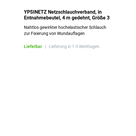
YPSINETZ Netzschlauchverband, in
YP
Entnahmebeutel, 4 m gedehnt, Größe 3
Ki
Nahtlos gewirkter hochelastischer Schlauch
zur Fixierung von Wundauflagen
Li
Lieferbar
|
Lieferung in 1-3 Werktagen.