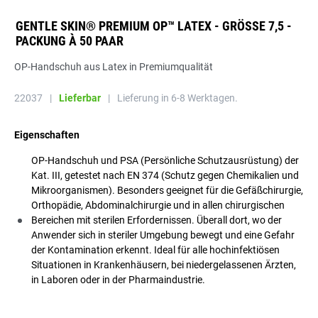
GENTLE SKIN® PREMIUM OP™ LATEX - GRÖSSE 7,5 - P
ACKUNG À 50 PAAR
OP-Handschuh aus Latex in Premiumqualität
22037
|
Lieferbar
|
Lieferung in 6-8 Werktagen.
Eigenschaften
OP-Handschuh und PSA (Persönliche Schutzausrüstung) der
Kat. III, getestet nach EN 374 (Schutz gegen Chemikalien und
Mikroorganismen). Besonders geeignet für die Gefäßchirurgie,
Orthopädie, Abdominalchirurgie und in allen chirurgischen
Bereichen mit sterilen Erfordernissen. Überall dort, wo der
Anwender sich in steriler Umgebung bewegt und eine Gefahr
der Kontamination erkennt. Ideal für alle hochinfektiösen
Situationen in Krankenhäusern, bei niedergelassenen Ärzten,
in Laboren oder in der Pharmaindustrie.