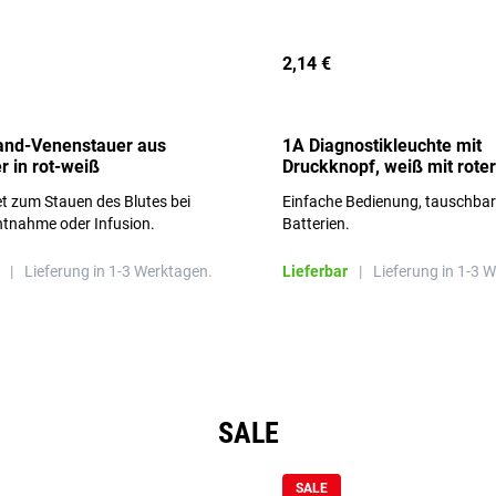
2,14 €
and-Venenstauer aus
1A Diagnostikleuchte mit
r in rot-weiß
Druckknopf, weiß mit roter
Aufschrift
t zum Stauen des Blutes bei
Einfache Bedienung, tauschba
ntnahme oder Infusion.
Batterien.
|
Lieferung in 1-3 Werktagen.
Lieferbar
|
Lieferung in 1-3 
SALE
SALE