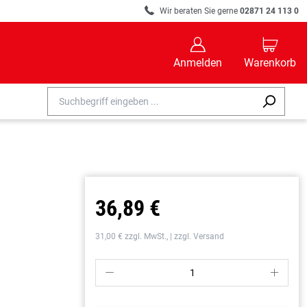
R
Wir beraten Sie gerne
02871 24 113 0
B
C
Anmelden
Warenkorb
36,89 €
31,00 € zzgl. MwSt., | zzgl. Versand
P
S