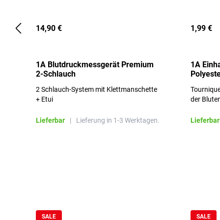
14,90 €
1,99 €
1A Blutdruckmessgerät Premium
1A Einh
2-Schlauch
Polyeste
2 Schlauch-System mit Klettmanschette
Tournique
+ Etui
der Blute
Lieferbar
|
Lieferung in 1-3 Werktagen.
Lieferbar
Produktgalerie überspringen
SALE
SALE