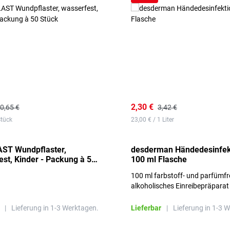
2,30 €
0,65 €
3,42 €
Stück
23,00 € / 1 Liter
ST Wundpflaster,
desderman Händedesinfek
st, Kinder - Packung à 50
100 ml Flasche
100 ml farbstoff- und parfümfr
alkoholisches Einreibepräparat
|
Lieferung in 1-3 Werktagen.
Lieferbar
|
Lieferung in 1-3 