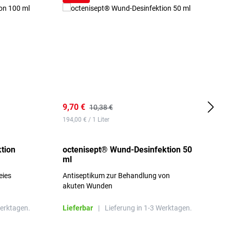
9,70 €
1
10,38 €
194,00 € / 1 Liter
d
tion
octenisept® Wund-Desinfektion 50
m
ml
1
eies
Antiseptikum zur Behandlung von
a
akuten Wunden
b
L
Werktagen.
Lieferbar
|
Lieferung in 1-3 Werktagen.