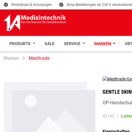
E
Workshops & Schulungen
E
Shop-Bestellungen ab 250 € versandkoste
PRODUKTE
SALE
SERVICE
MARKEN
ORT
 Hauptinhalt springen
Zur Suche springen
Zur Hauptnavigation springen
Marken
Meditrade
GENTLE SKIN
OP-Handschuh
42142
|
Liefe
Eigenschaften