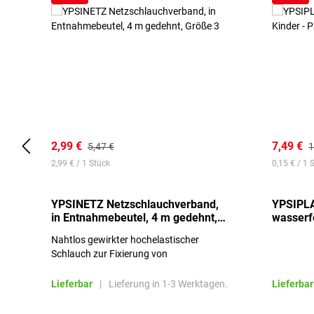
2,99 €
7,49 €
5,47 €
1
2,99 € / 1 Stück
0,15 € / 1 
YPSINETZ Netzschlauchverband,
YPSIPLA
in Entnahmebeutel, 4 m gedehnt,
wasserfe
Größe 3
Stück
Nahtlos gewirkter hochelastischer
Schlauch zur Fixierung von
Wundauflagen
Lieferbar
|
Lieferung in 1-3 Werktagen.
Lieferbar