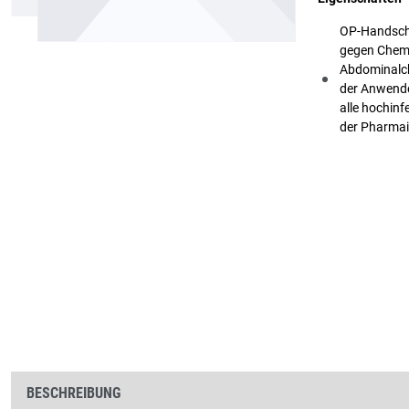
OP-Handschu
gegen Chemi
Abdominalchi
der Anwende
alle hochinf
der Pharmai
BESCHREIBUNG