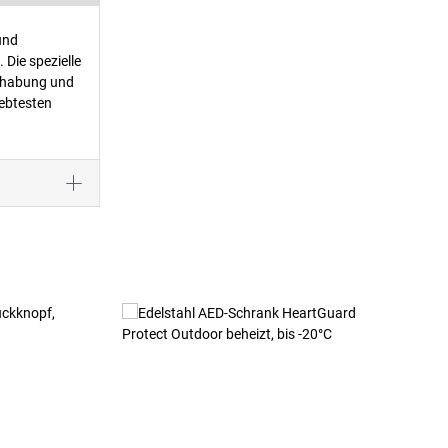
und
Die spezielle
ndhabung und
iebtesten