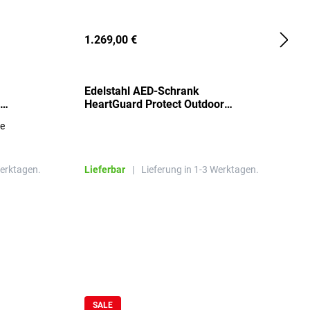
1.269,00 €
2
Edelstahl AED-Schrank
T
HeartGuard Protect Outdoor
I
beheizt, bis -20°C
S
re
E
R
Werktagen.
Lieferbar
|
Lieferung in 1-3 Werktagen.
L
SALE