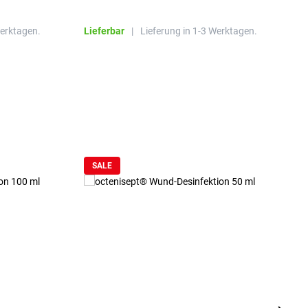
R
Werktagen.
Lieferbar
|
Lieferung in 1-3 Werktagen.
L
SALE