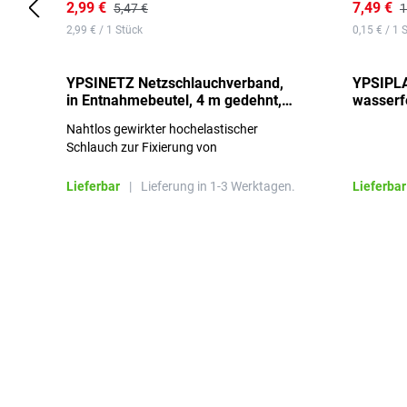
2,99 €
7,49 €
5,47 €
1
2,99 € / 1 Stück
0,15 € / 1 
YPSINETZ Netzschlauchverband,
YPSIPLA
in Entnahmebeutel, 4 m gedehnt,
wasserfe
Größe 3
Stück
Nahtlos gewirkter hochelastischer
Schlauch zur Fixierung von
Wundauflagen
Lieferbar
|
Lieferung in 1-3 Werktagen.
Lieferbar