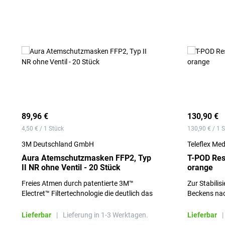
89,96 €
130,90 €
4,50 € / 1 Stück
130,90 € / 1 
3M Deutschland GmbH
Teleflex Me
Aura Atemschutzmasken FFP2, Typ
T-POD Res
II NR ohne Ventil - 20 Stück
orange
Freies Atmen durch patentierte 3M™
Zur Stabili
Electret™ Filtertechnologie die deutlich das
Beckens nac
Ein- und Ausatmen erleichtert
Lieferbar
|
Lieferung in 1-3 Werktagen.
Lieferbar
|