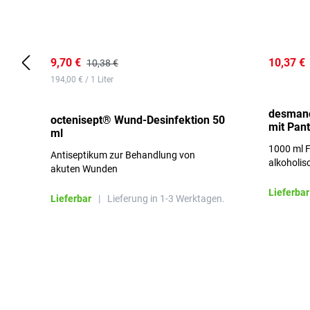
9,70 €
10,37 €
10,38 €
194,00 € / 1 Liter
desmano
octenisept® Wund-Desinfektion 50
mit Pan
ml
1000 ml F
Antiseptikum zur Behandlung von
alkoholis
akuten Wunden
besonders
Lieferbar
Lieferbar
|
Lieferung in 1-3 Werktagen.