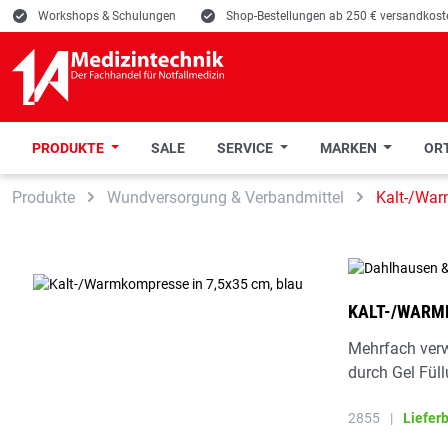
E
Workshops & Schulungen
E
Shop-Bestellungen ab 250 € versandkoste
PRODUKTE
SALE
SERVICE
MARKEN
ORT
 Hauptinhalt springen
Zur Suche springen
Zur Hauptnavigation springen
Produkte
Wundversorgung & Verbandmittel
Kalt-/Wa
KALT-/WARMK
Mehrfach ver
durch Gel Füll
2855
|
Liefer