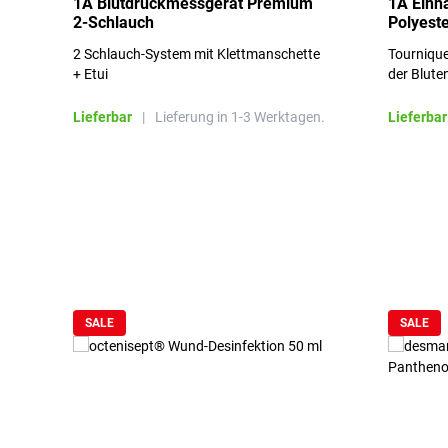
1A Blutdruckmessgerät Premium
1A Einh
2-Schlauch
Polyeste
2 Schlauch-System mit Klettmanschette
Tournique
+ Etui
der Blute
Lieferbar
|
Lieferung in 1-3 Werktagen.
Lieferbar
Produktgalerie überspringen
SALE
SALE