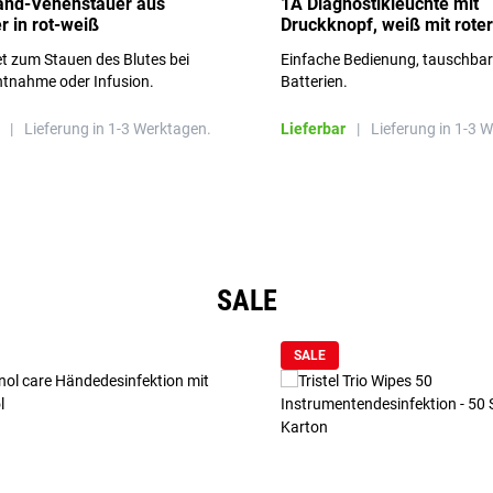
and-Venenstauer aus
1A Diagnostikleuchte mit
r in rot-weiß
Druckknopf, weiß mit roter
Aufschrift
t zum Stauen des Blutes bei
Einfache Bedienung, tauschba
ntnahme oder Infusion.
Batterien.
|
Lieferung in 1-3 Werktagen.
Lieferbar
|
Lieferung in 1-3 
SALE
SALE