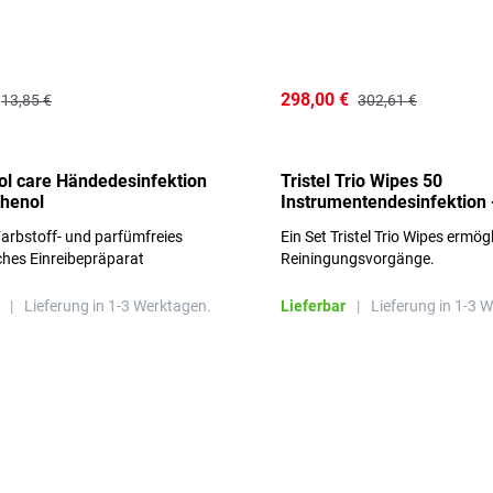
298,00 €
13,85 €
302,61 €
l care Händedesinfektion
Tristel Trio Wipes 50
thenol
Instrumentendesinfektion 
Sets im Karton
arbstoff- und parfümfreies
Ein Set Tristel Trio Wipes ermög
ches Einreibepräparat
Reiningungsvorgänge.
 hautfreundlich
|
Lieferung in 1-3 Werktagen.
Lieferbar
|
Lieferung in 1-3 