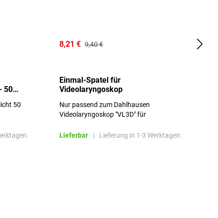
8,21 €
1
9,40 €
Einmal-Spatel für
O
- 50
Videolaryngoskop
licht 50
Nur passend zum Dahlhausen
g
Videolaryngoskop "VL3D" für
Einmalspatel
Werktagen.
Lieferbar
|
Lieferung in 1-3 Werktagen.
L