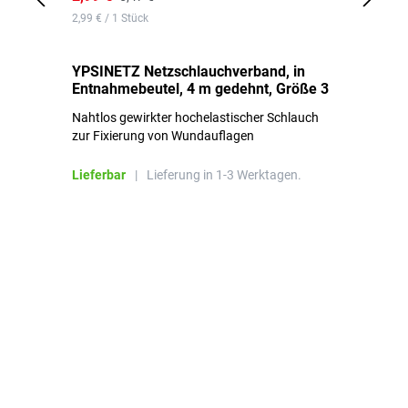
2,99 € / 1 Stück
0,1
YPSINETZ Netzschlauchverband, in
YP
Entnahmebeutel, 4 m gedehnt, Größe 3
Ki
Nahtlos gewirkter hochelastischer Schlauch
zur Fixierung von Wundauflagen
Li
Lieferbar
|
Lieferung in 1-3 Werktagen.