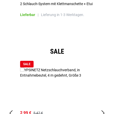
2 Schlauch-System mit Klettmanschette + Etui
To
Bl
Lieferbar
|
Lieferung in 1-3 Werktagen.
Li
Produktgalerie überspringen
SALE
SALE
2,99 €
7,
5,47 €