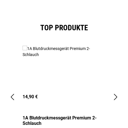
Produktgalerie überspringen
TOP PRODUKTE
14,90 €
1,
1A Blutdruckmessgerät Premium 2-
1A
Schlauch
in